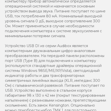
компьютеру прибор автоматически определяется
операционной системой и назначается основным
устройством вывода звука. Питание поступает по шине
USB, ток потребления 80 мА. Номинальный выходной
уровень сигнала 0 дБ, выходное сопротивление 300
Ом. Может применяться в случае необходимости
подключения компьютера к системе звукоусиления с
минимальными потерями сигнала.
Устройство USB DI из серии Audibox является
компьютерным двухканальным цифро-аналоговым
преобразователем. На передней панели расположены
порт USB (Type B) для подключения к компьютеру
(используются стандартные драйверы операционной
системы Windows 98SE/ME/XP/Vista), светодиодный
индикатор работы и два трансформаторных
симметричных линейных выхода (XLR, импеданс 300
Ом) с гальванической развязкой. Питание поступает по
USB. Устройство выполнено в стальном корпусе
габаритами 98 x 130 x 42 мм (покрыт текстурированным
напылением) с резиновыми ножками, препятствующими
скольжению. Есть замок Kensington. Опционально
можно приобрести набор TMK 1 для подстольного