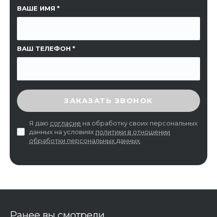
ССЫЛКА НА СТРАНИЦУ
ВАШЕ ИМЯ
ВАШ ТЕЛЕФОН
ВВЕДИТЕ ПРОВЕРОЧНЫЙ КОД
ЗАКАЗАТЬ ЗВОНОК
Я даю
согласие
на обработку своих персональных
данных на условиях
политики в отношении
обработки персональных данных
.
Ранее вы смотрели