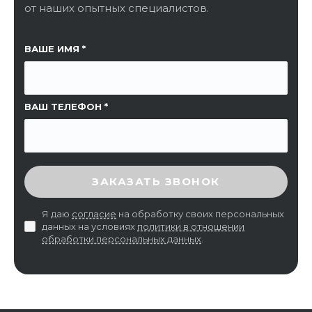
от наших опытных специалистов.
ССЫЛКА НА СТРАНИЦУ
ВАШЕ ИМЯ
ВАШ ТЕЛЕФОН
ВВЕДИТЕ ПРОВЕРОЧНЫЙ КОД
ЗАКАЗАТЬ ЗВОНОК
Я даю
согласие
на обработку своих персональных
данных на условиях
политики в отношении
обработки персональных данных
.