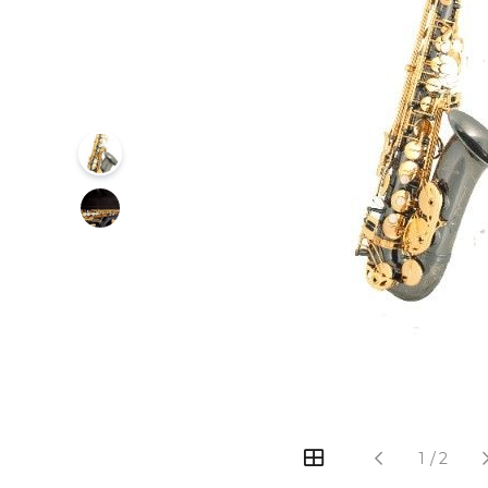
‹
›
1
/
2