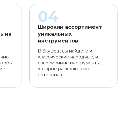
Широкий ассортимент
ь на
уникальных
инструментов
В SkyBeat вы найдете и
ично
классические народные, и
чтобы
современные инструменты,
ние
которые раскроют ваш
потенциал.