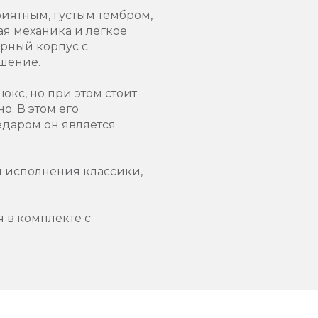
риятным, густым тембром,
ая механика и легкое
ерный корпус с
ашение.
юкс, но при этом стоит
о. В этом его
даром он является
я исполнения классики,
 в комплекте с