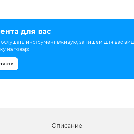
ента для вас
послушать инструмент вживую, запишем для вас вид
у на товар:
нтакте
Описание