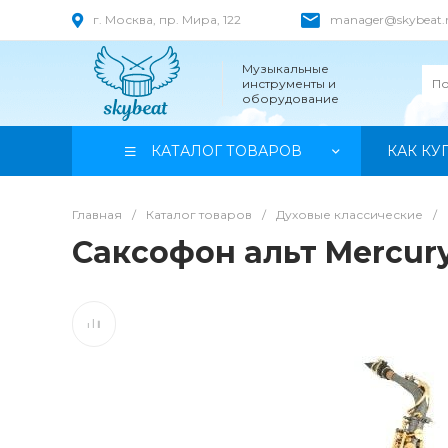
г. Москва, пр. Мира, 122
manager@skybeat.
Музыкальные
инструменты и
оборудование
КАТАЛОГ ТОВАРОВ
КАК КУ
Главная
/
Каталог товаров
/
Духовые классические
/
Саксофон альт Mercury