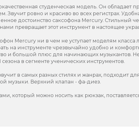
окачественная студенческая модель. Он обладает п
м. Звучит ровно и красиво во всех регистрах. Удобн
енное достоинство саксофона Mercury. Стильный ч
нами превращает этот инструмент в настоящее укр
офон Mercury ни в чем не уступает моделям класса л
ать на инструменте чрезвычайно удобно и комфортн
о и большой плюс для начинающих музыкантов. Не
 сезона в сегменте ученических инструментов.
вучит в самых разных стилях и жанрах, подходит дл
ой музыки. Верхний клапан - фа-диез.
ми, который можно носить как рюкзак, поставляется