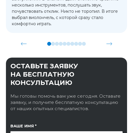
несколько инструментов, послушать звук,
почувствовать отклик. Никто не торопил. В итоге
выбрал виолончель, с которой сразу стало
комфортно играть.
ОСТАВЬТЕ ЗАЯВКУ
НА БЕСПЛАТНУЮ
КОНСУЛЬТАЦИЮ
Мы готовы помочь вам уже сегодня. Оставьте
заявку, и получите бесплатную консультацию
от наших опытных специалистов.
ССЫЛКА НА СТРАНИЦУ
ВАШЕ ИМЯ