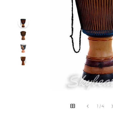
‹
›
1
/
4