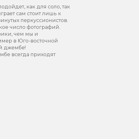
дойдет, как для соло, так
грает сам стоит лишь к
винутых перкуссионистов.
акое число фотографий.
ики, чем мы и
имер в Юго-восточной
ий джембе!
мбе всегда приходят