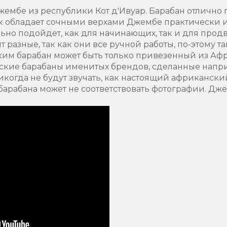
мбе из республики Кот д'Ивуар. Барабан отлично по
ак обладает сочными верхами Джембе практически и
ьно подойдет, как для начинающих, так и для прод
 разные, так как они все ручной работы, по-этому т
им барабан может быть только привезенный из Афр
ские барабаны именитых брендов, сделанные напр
никогда не будут звучать, как настоящий африканск
арабана может не соответствовать фотографии. Дже