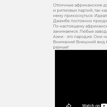
Отличные африканские дже
и ритмовых партий, так к
нему прикоснуться. Идеал
Джембе постоянно прходят
По-настоящему африканск
занимаемся. Любые завод
Азии - это пародия. Они 
Внимание! Внешний вид б
разные!