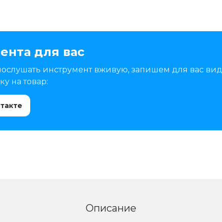
ента для вас
послушать инструмент вживую, запишем для вас вид
у на товар:
нтакте
Описание