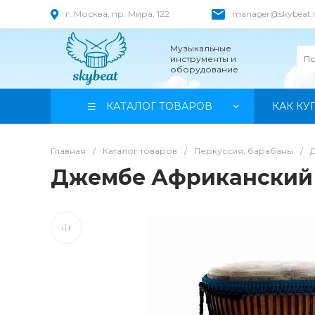
г. Москва, пр. Мира, 122
manager@skybeat.
Музыкальные
инструменты и
оборудование
КАТАЛОГ ТОВАРОВ
КАК КУ
Главная
/
Каталог товаров
/
Перкуссия, барабаны
/
Джембе Африканский К