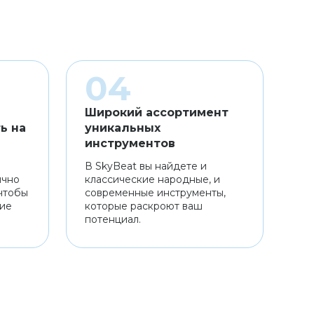
Широкий ассортимент
ь на
уникальных
инструментов
В SkyBeat вы найдете и
ично
классические народные, и
чтобы
современные инструменты,
ние
которые раскроют ваш
потенциал.