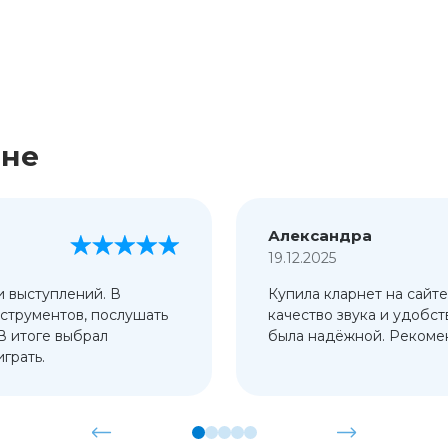
ине
Александра
19.12.2025
и выступлений. В
Купила кларнет на сайте
струментов, послушать
качество звука и удобст
 В итоге выбрал
была надёжной. Рекомен
грать.