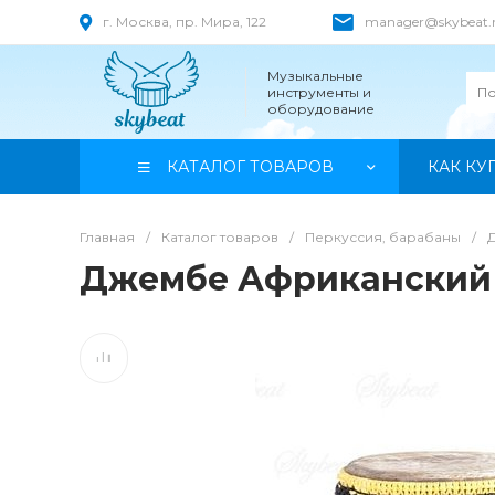
г. Москва, пр. Мира, 122
manager@skybeat.
Музыкальные
инструменты и
оборудование
КАТАЛОГ ТОВАРОВ
КАК КУ
Главная
/
Каталог товаров
/
Перкуссия, барабаны
/
Джембе Африканский К