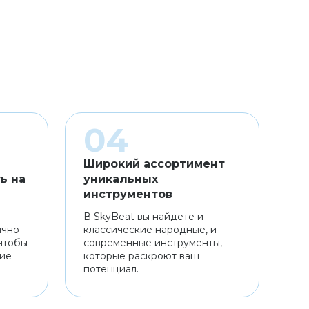
Широкий ассортимент
ь на
уникальных
инструментов
В SkyBeat вы найдете и
ично
классические народные, и
чтобы
современные инструменты,
ние
которые раскроют ваш
потенциал.