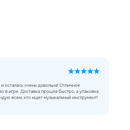
А
13
 и осталась очень довольна! Отличное
Ис
во в игре. Доставка прошла быстро, а упаковка
сп
дую всем, кто ищет музыкальный инструмент!
от
ко