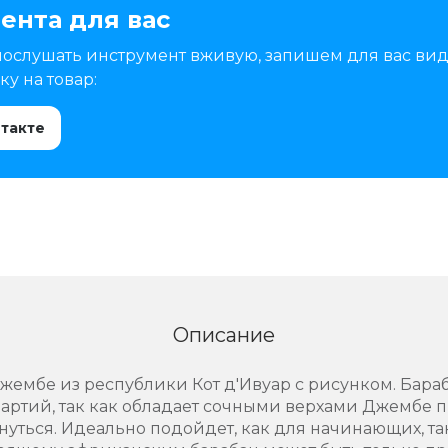
ента для вас
послушать инструмент вживую, запишем для вас вид
у на товар:
нтакте
Описание
мбе из республики Кот д'Ивуар с рисунком. Бараб
 партий, так как обладает сочными верхами Джембе 
нуться. Идеально подойдет, как для начинающих, т