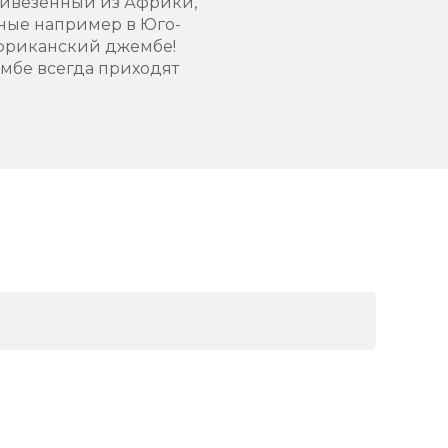
ривезенный из Африки,
ные например в Юго-
 африканский джембе!
мбе всегда приходят