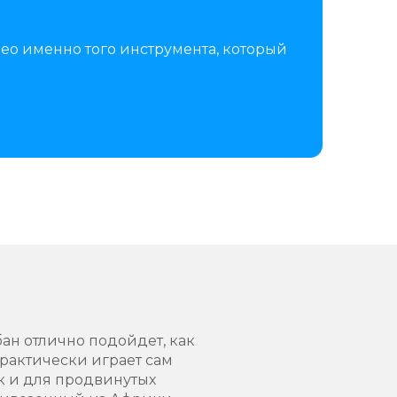
ео именно того инструмента, который
ан отлично подойдет, как
практически играет сам
ак и для продвинутых