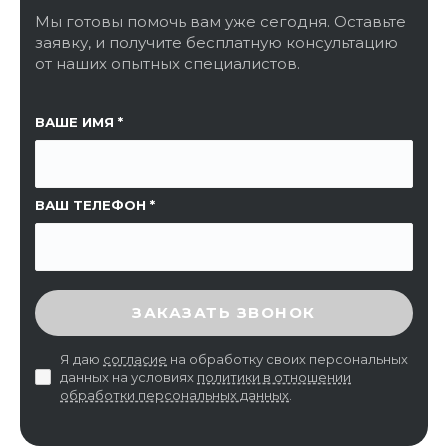
Мы готовы помочь вам уже сегодня. Оставьте
заявку, и получите бесплатную консультацию
от наших опытных специалистов.
ССЫЛКА НА СТРАНИЦУ
ВАШЕ ИМЯ
ВАШ ТЕЛЕФОН
ВВЕДИТЕ ПРОВЕРОЧНЫЙ КОД
ЗАКАЗАТЬ ЗВОНОК
Я даю
согласие
на обработку своих персональных
данных на условиях
политики в отношении
обработки персональных данных
.