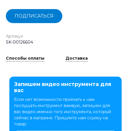
ПОДПИСАТЬСЯ
Артикул
SK-00126604
Способы оплаты
Доставка
Запишем видео инструмента для
вас
Если нет возможности приехать к нам
послушать инструмент вживую, запишем для
вас видео именно того инструмента, который
сейчас в магазине. Пришлите нам ссылку на
товар: