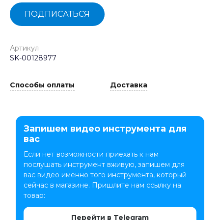
ПОДПИСАТЬСЯ
Артикул
SK-00128977
Способы оплаты
Доставка
Запишем видео инструмента для
вас
Если нет возможности приехать к нам
послушать инструмент вживую, запишем для
вас видео именно того инструмента, который
сейчас в магазине. Пришлите нам ссылку на
товар:
Перейти в Telegram