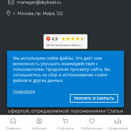
manager@skybeat.ru
г. Москва, пр. Мира, 122
Мы используем cookie-файлы. Это даёт нам
возможность улучшать взаимодействие с
пользователем. Продолжая просмотр сайта, Вы
соглашаетесь на сбор и использование cookie-
файлов и других данных.
Обращаем ваше внимание на то, что данный
Подробнее
интернет-сайт (
skybeat.ru
) носит
исключительно информационный характер и
ПРИНЯТЬ И ЗАКРЫТЬ
ни при каких условиях не является публичной
офертой, определяемой положениями Статьи
437 п.2 Гражданского кодекса Российской
Федерации.
Главная
Кабинет
Корзина
Избранные
Сравнение