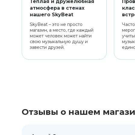
Теплая и дружелюбная
Пров
атмосфера в стенах
клас
нашего SkyBeat
встр
SkyBeat – это не просто
Часто
магазин, а место, где каждый
мероп
может человек может найти
учить
свою музыкальную душу и
музык
завести друзей.
един
Отзывы о нашем магаз