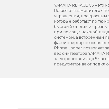
YAMAHA REFACE CS – это 
Reface от знаменитого яп
управления, прекрасным 
которые работают по техн
быстрый отклик и чрезвы
при помощи ножной педал
системой, а встроенный 
фазоинвертор позволяют 
Phrase Looper позволяет 
вес синтезатора YAMAHA RE
электропитания до 5 часо
предусматривают подключе