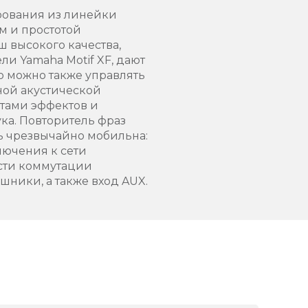
рования из линейки
м и простотой
 высокого качества,
и Yamaha Motif XF, дают
ю можно также управлять
ной акустической
нтами эффектов и
ка. Повторитель фраз
ль чрезвычайно мобильна:
ключения к сети
ости коммутации
шники, а также вход AUX.