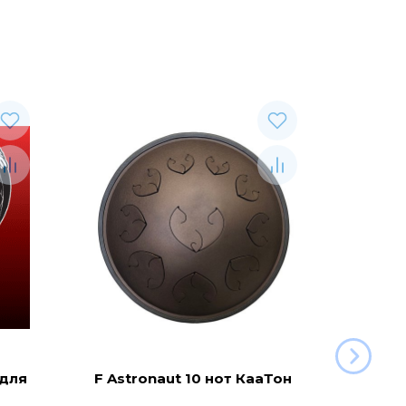
 для
F Astronaut 10 нот КааТон
C Aeg
(KaaT