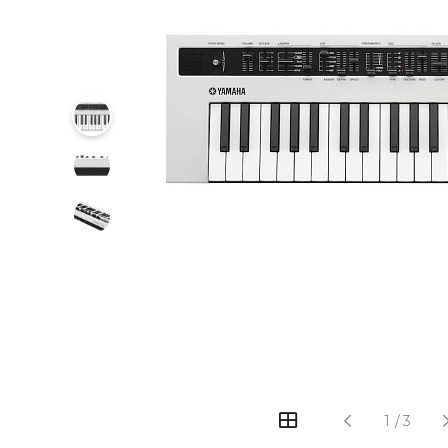
‹
›
1
/
3