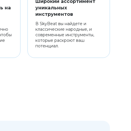
Широкий ассортимент
ь на
уникальных
инструментов
В SkyBeat вы найдете и
ично
классические народные, и
чтобы
современные инструменты,
ние
которые раскроют ваш
потенциал.