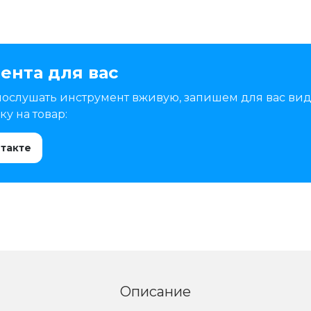
ента для вас
послушать инструмент вживую, запишем для вас вид
у на товар:
нтакте
Описание