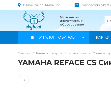
г. Москва, пр. Мира, 122
manager@skybeat.
Музыкальные
инструменты и
оборудование
КАТАЛОГ ТОВАРОВ
КАК КУ
Главная
/
Каталог товаров
/
Клавишные
/
Синтезато
YAMAHA REFACE CS Си