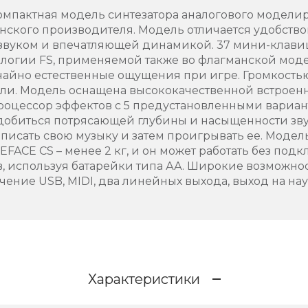
компактная модель синтезатора аналогового модели
онского производителя. Модель отличается удобство
звуком и впечатляющей динамикой. 37 мини-клавиш
ологии FS, применяемой также во флагманской модел
чайно естественные ощущения при игре. Громкость
и. Модель оснащена высококачественной встроен
процессор эффектов с 5 предустановленными вариа
добиться потрясающей глубины и насыщенности зву
записать свою музыку и затем проигрывать ее. Моде
FACE CS – менее 2 кг, и он может работать без под
в, используя батарейки типа АА. Широкие возможн
ние USB, MIDI, два линейных выхода, выход на нау
Характеристики