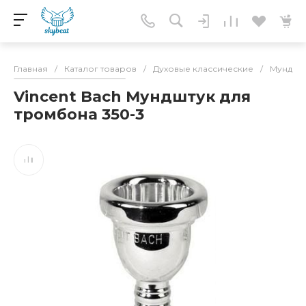
Главная
/
Каталог товаров
/
Духовые классические
/
Мундшту
Vincent Bach Мундштук для
тромбона 350-3