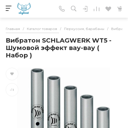
Главная
/
Каталог товаров
/
Перкуссия, барабаны
/
Вибрато
Вибратон SCHLAGWERK WT5 -
Шумовой эффект вау-вау (
Набор )