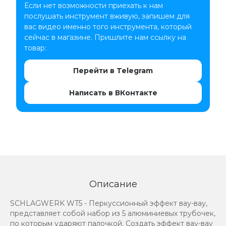
Если нет возможности приехать к нам
послушать инструмент вживую, запишем для
вас видео именно того инструмента, который
сейчас в магазине. Пришлите нам ссылку на
товар:
Перейти в Telegram
Написать в ВКонтакте
Описание
SCHLAGWERK WT5 - Перкуссионный эффект вау-вау,
представляет собой набор из 5 алюминиевых трубочек,
по которым ударяют палочкой. Создать эффект вау-вау