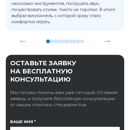
несколько инструментов, послушать звук,
почувствовать отклик. Никто не торопил. В итоге
выбрал виолончель, с которой сразу стало
комфортно играть.
ОСТАВЬТЕ ЗАЯВКУ
НА БЕСПЛАТНУЮ
КОНСУЛЬТАЦИЮ
Мы готовы помочь вам уже сегодня. Оставьте
заявку, и получите бесплатную консультацию
от наших опытных специалистов.
ССЫЛКА НА СТРАНИЦУ
ВАШЕ ИМЯ