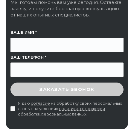
Мы готовы помочь вам уже сегодня. Оставьте
заявку, и получите бесплатную консультацию
от наших опытных специалистов.
ССЫЛКА НА СТРАНИЦУ
ВАШЕ ИМЯ
ВАШ ТЕЛЕФОН
ВВЕДИТЕ ПРОВЕРОЧНЫЙ КОД
ЗАКАЗАТЬ ЗВОНОК
Я даю
согласие
на обработку своих персональных
данных на условиях
политики в отношении
обработки персональных данных
.