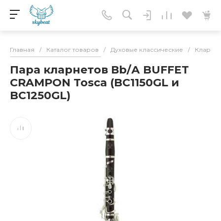
Главная
/
Каталог товаров
/
Духовые классические
/
Кларне
Пара кларнетов Вb/А BUFFET
CRAMPON Tosca (BC1150GL и
BC1250GL)