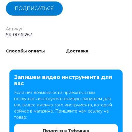
ПОДПИСАТЬСЯ
Артикул
SK-00161267
Способы оплаты
Доставка
Запишем видео инструмента для
вас
Если нет возможности приехать к нам
послушать инструмент вживую, запишем для
вас видео именно того инструмента, который
сейчас в магазине. Пришлите нам ссылку на
товар:
Перейти в Telegram