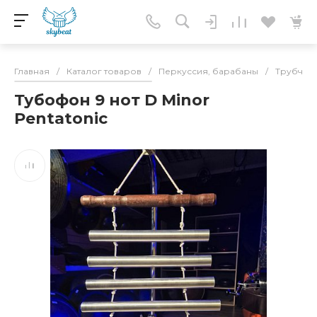
Главная
/
Каталог товаров
/
Перкуссия, барабаны
/
Трубчаты
Тубофон 9 нот D Minor
Pentatonic