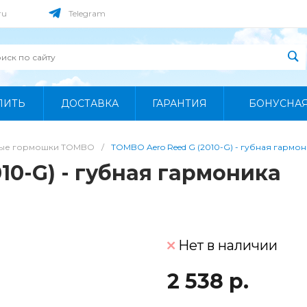
ru
Telegram
ПИТЬ
ДОСТАВКА
ГАРАНТИЯ
БОНУСНА
ные гормошки TOMBO
/
TOMBO Aero Reed G (2010-G) - губная гармо
10-G) - губная гармоника
Нет в наличии
2 538 р.