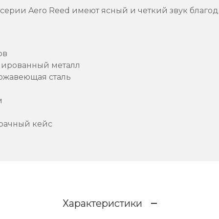
ерии Aero Reed имеют ясный и четкий звук благо
ов
мированный металл
ержавеющая сталь
м
рачный кейс
Характеристики