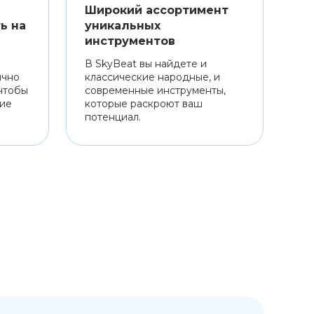
Широкий ассортимент
ь на
уникальных
инструментов
В SkyBeat вы найдете и
ично
классические народные, и
чтобы
современные инструменты,
ние
которые раскроют ваш
потенциал.