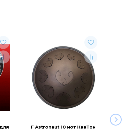
 для
F Astronaut 10 нот КааТон
C Aeg