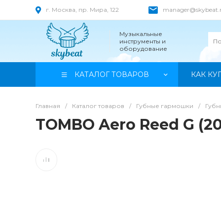
г. Москва, пр. Мира, 122
manager@skybeat.
Музыкальные
инструменты и
оборудование
КАТАЛОГ ТОВАРОВ
КАК КУ
Главная
/
Каталог товаров
/
Губные гармошки
/
Губ
TOMBO Aero Reed G (20