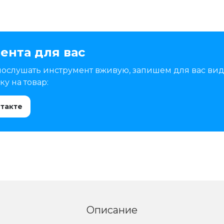
ента для вас
послушать инструмент вживую, запишем для вас вид
у на товар:
нтакте
Описание