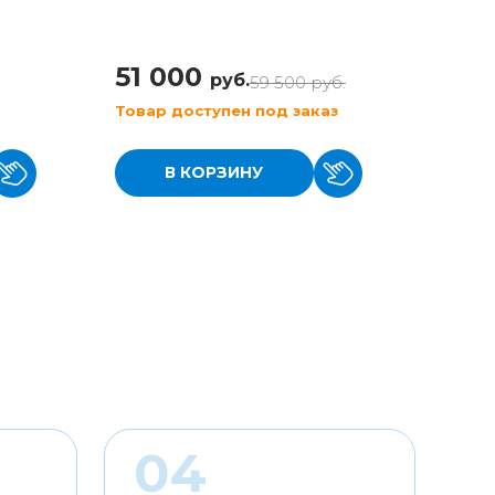
(KaaT
51 000
42 
руб.
59 500
руб.
Товар доступен под заказ
Товар
В КОРЗИНУ