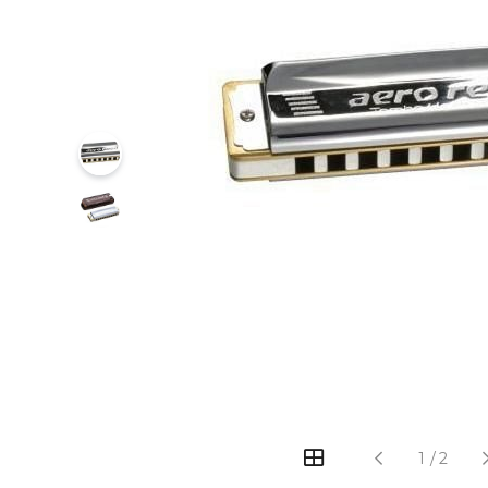
‹
›
1
/
2