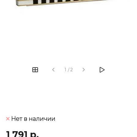
‹
›
1
/
2
Нет в наличии
1 791 р.