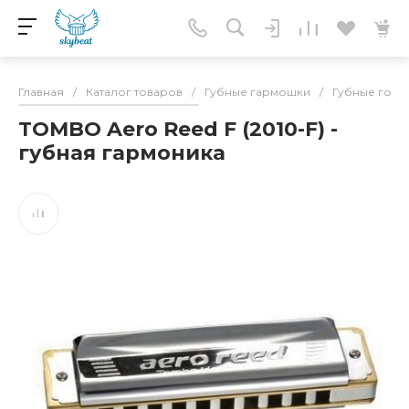
Главная
/
Каталог товаров
/
Губные гармошки
/
Губные гор
TOMBO Aero Reed F (2010-F) -
губная гармоника