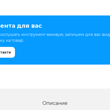
ента для вас
послушать инструмент вживую, запишем для вас вид
у на товар:
нтакте
Описание