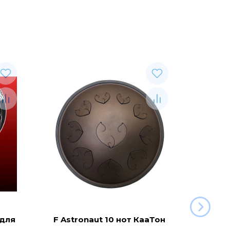
 для
F Astronaut 10 нот КааТон
C Aeg