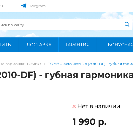
ru
Telegram
ПИТЬ
ДОСТАВКА
ГАРАНТИЯ
БОНУСНА
ные гормошки TOMBO
/
TOMBO Aero Reed Db (2010-DF) - губная гар
010-DF) - губная гармоник
Нет в наличии
1 990 р.