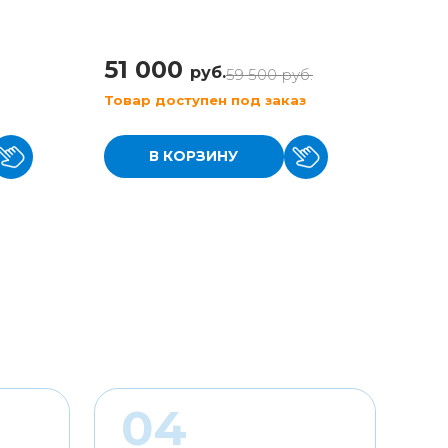
(KaaT
51 000
42 
руб.
59 500
руб.
Товар доступен под заказ
Товар
В КОРЗИНУ