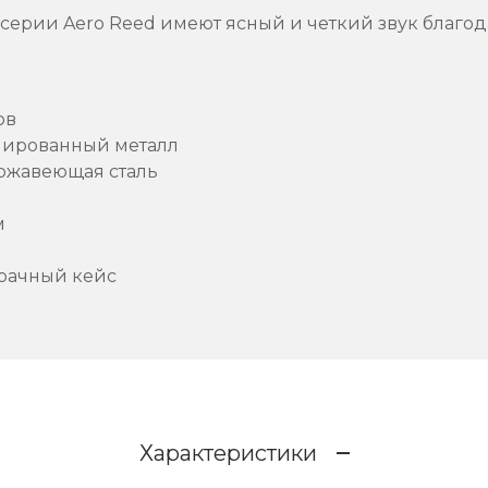
ерии Aero Reed имеют ясный и четкий звук благо
ов
мированный металл
ержавеющая сталь
м
рачный кейс
Характеристики