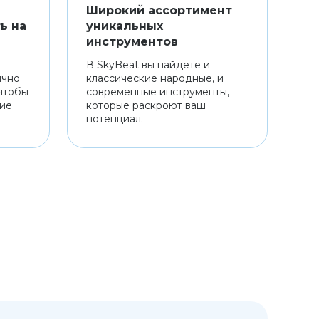
Широкий ассортимент
ь на
уникальных
инструментов
В SkyBeat вы найдете и
ично
классические народные, и
чтобы
современные инструменты,
ние
которые раскроют ваш
потенциал.