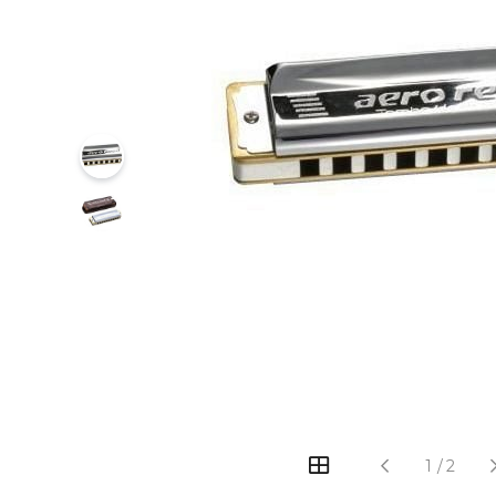
‹
›
1
/
2