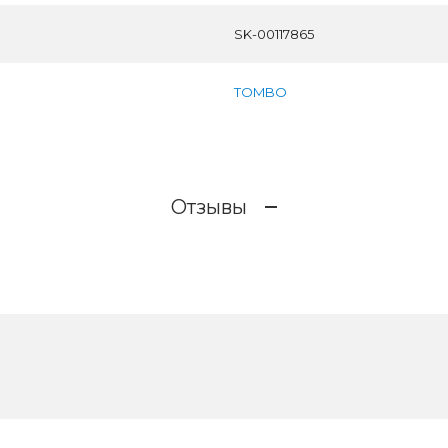
SK-00117865
TOMBO
Отзывы