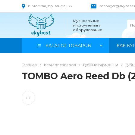
г. Москва, пр. Мира, 122
manager@skybeat.
Музыкальные
инструменты и
оборудование
КАТАЛОГ ТОВАРОВ
КАК КУ
Главная
/
Каталог товаров
/
Губные гармошки
/
Губ
TOMBO Aero Reed Db (2