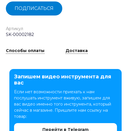
ПОДПИСАТЬСЯ
Артикул
SK-00002182
Способы оплаты
Доставка
Запишем видео инструмента для
вас
Если нет возможности приехать к нам
послушать инструмент вживую, запишем для
вас видео именно того инструмента, который
сейчас в магазине. Пришлите нам ссылку на
товар:
Перейти в Telegram