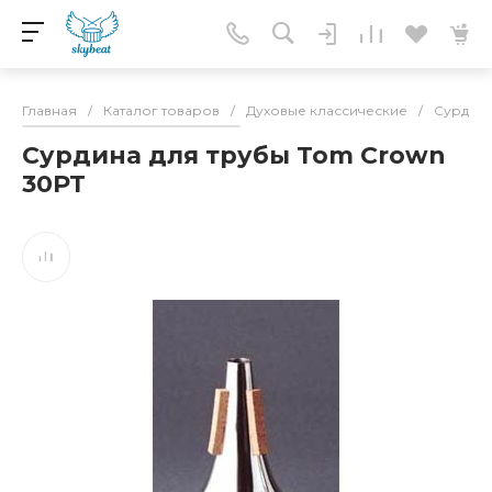
Главная
/
Каталог товаров
/
Духовые классические
/
Сурдин
Сурдина для трубы Tom Crown
30PT