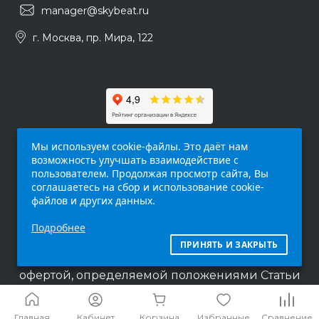
manager@skybeat.ru
г. Москва, пр. Мира, 122
Мы используем cookie-файлы. Это даёт нам
возможность улучшать взаимодействие с
пользователем. Продолжая просмотр сайта, Вы
соглашаетесь на сбор и использование cookie-
файлов и других данных.
Обращаем ваше внимание на то, что данный
Подробнее
интернет-сайт (
skybeat.ru
) носит
исключительно информационный характер и
ПРИНЯТЬ И ЗАКРЫТЬ
ни при каких условиях не является публичной
офертой, определяемой положениями Статьи
437 п.2 Гражданского кодекса Российской
Федерации.
Главная
Кабинет
Корзина
Избранные
Сравнение