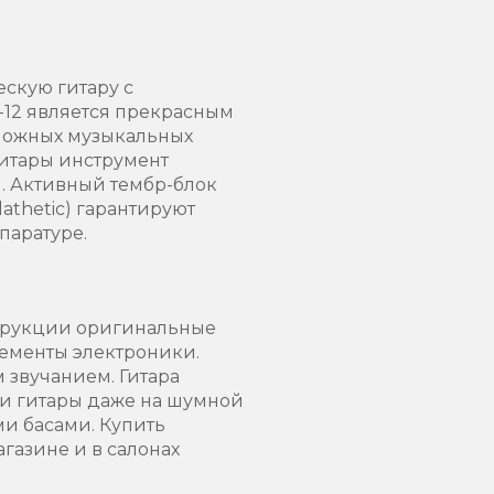
ескую гитару с
-12 является прекрасным
сложных музыкальных
итары инструмент
. Активный тембр-блок
lathetic) гарантируют
паратуре.
нструкции оригинальные
ементы электроники.
 звучанием. Гитара
и гитары даже на шумной
ми басами. Купить
газине и в салонах