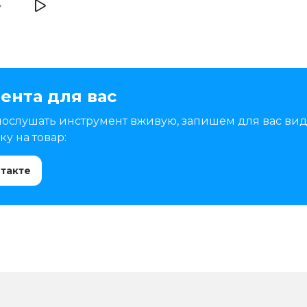
ента для вас
послушать инструмент вживую, запишем для вас вид
у на товар:
нтакте