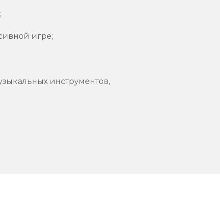
;
сивной игре;
узыкальных инструментов,