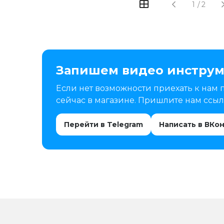
1
/
2
Запишем видео инструм
Если нет возможности приехать к нам 
сейчас в магазине. Пришлите нам ссылк
Перейти в Telegram
Написать в ВКо