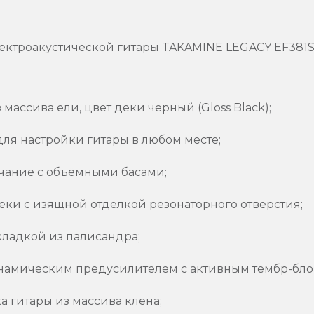
ектроакустической гитары TAKAMINE LEGACY EF381S
массива ели, цвет деки черный (Gloss Black);
ля настройки гитары в любом месте;
чание с объёмными басами;
ки с изящной отделкой резонаторного отверстия;
ладкой из палисандра;
намическим предусилителем с активным тембр-бло
 гитары из массива клена;