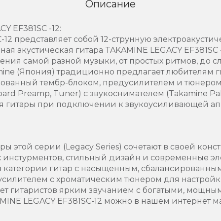
Описание
Y EF381SC -12:
12 представляет собой 12-струнную электроакустич
нная акустическая гитара TAKAMINE LEGACY EF381SC 
ения самой разной музыки, от простых ритмов, до 
ine (Япония) традиционно предлагает любителям г
удованный тембр-блоком, предусилителем и тюнером
board Preamp, Tuner) с звукоснимателем (Takamine Pa
ия гитары при подключении к звукоусиливающей ап
ры этой серии (Legacy Series) сочетают в своей ко
 инстурментов, стильный дизайн и современные эл
 категории гитар с насыщенным, сбалансированным
силителем с хроматическим тюнером для настройк
ет гитаристов ярким звучанием с богатыми, мощны
MINE LEGACY EF381SC-12 можно в нашем интернет ма