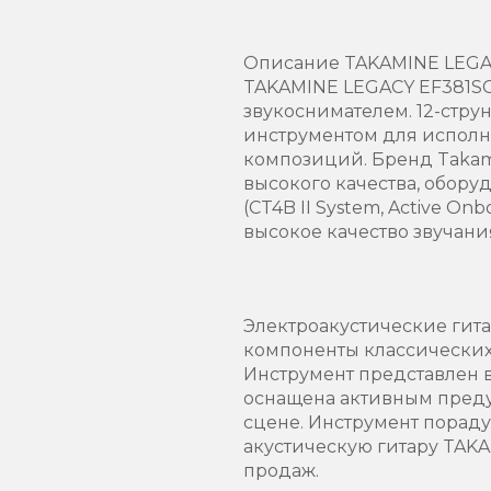
Описание TAKAMINE LEGAC
TAKAMINE LEGACY EF381SC-
звукоснимателем. 12-стру
инструментом для исполн
композиций. Бренд Takam
высокого качества, обор
(CT4B II System, Active On
высокое качество звучан
Электроакустические гита
компоненты классических
Инструмент представлен в
оснащена активным преду
сцене. Инструмент пораду
акустическую гитару TAKA
продаж.