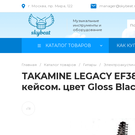
г. Москва, пр. Мира, 122
manager@skybeat.
Музыкальные
инструменты и
оборудование
КАТАЛОГ ТОВАРОВ
КАК КУ
Главная
/
Каталог товаров
/
Гитары
/
Электроакустич
TAKAMINE LEGACY EF381
кейсом. цвет Gloss Bla