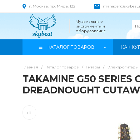
г. Москва, пр. Мира, 122
manager@skybeat.
Музыкальные
инструменты и
оборудование
КАТАЛОГ ТОВАРОВ
КАК КУ
Главная
/
Каталог товаров
/
Гитары
/
Электрогитары
TAKAMINE G50 SERIES 
DREADNOUGHT CUTAWAY