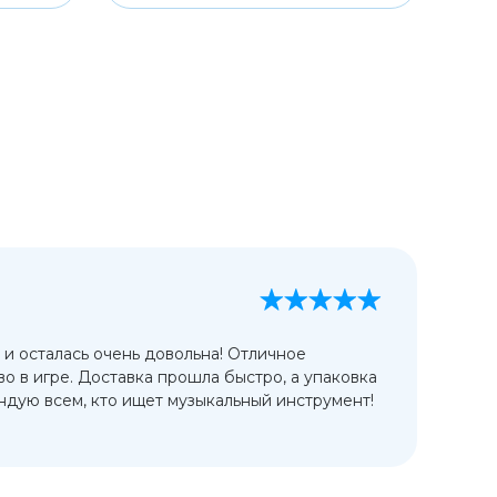
А
13
 и осталась очень довольна! Отличное
Ис
во в игре. Доставка прошла быстро, а упаковка
сп
дую всем, кто ищет музыкальный инструмент!
от
ко