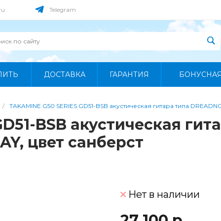
ru
Telegram
ПИТЬ
ДОСТАВКА
ГАРАНТИЯ
БОНУСНА
/
TAKAMINE G50 SERIES GD51-BSB акустическая гитара типа DREAD
GD51-BSB акустическая гита
, цвет санберст
Нет в наличии
27 100 р.