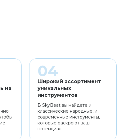
Широкий ассортимент
ь на
уникальных
инструментов
В SkyBeat вы найдете и
ично
классические народные, и
чтобы
современные инструменты,
ние
которые раскроют ваш
потенциал.