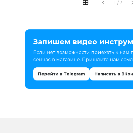
1
/
7
Запишем видео инструм
Если нет возможности приехать к нам 
сейчас в магазине. Пришлите нам ссылк
Перейти в Telegram
Написать в ВКо