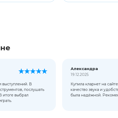
ине
Александра
19.12.2025
и выступлений. В
Купила кларнет на сайте
струментов, послушать
качество звука и удобст
 В итоге выбрал
была надёжной. Рекомен
грать.