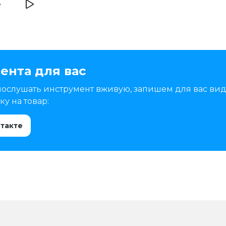
ента для вас
послушать инструмент вживую, запишем для вас вид
у на товар:
нтакте