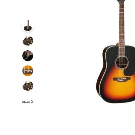
Еще
2
‹
›