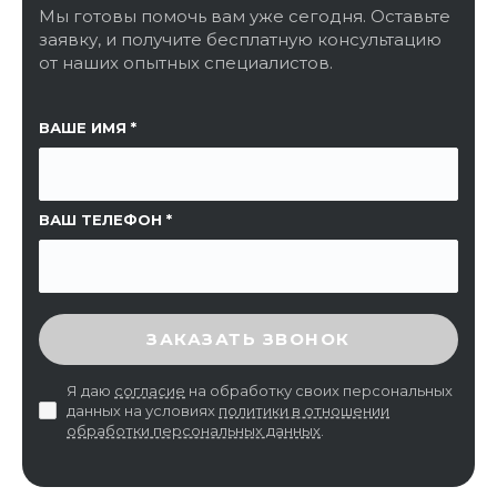
Мы готовы помочь вам уже сегодня. Оставьте
заявку, и получите бесплатную консультацию
от наших опытных специалистов.
ССЫЛКА НА СТРАНИЦУ
ВАШЕ ИМЯ
ВАШ ТЕЛЕФОН
ВВЕДИТЕ ПРОВЕРОЧНЫЙ КОД
ЗАКАЗАТЬ ЗВОНОК
Я даю
согласие
на обработку своих персональных
данных на условиях
политики в отношении
обработки персональных данных
.