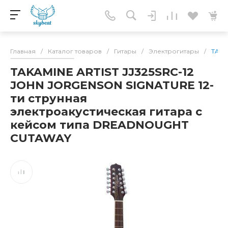
Главная
/
Каталог товаров
/
Гитары
/
Электрогитары
/
TAKA
TAKAMINE ARTIST JJ325SRC-12
JOHN JORGENSON SIGNATURE 12-
ти струнная
электроакустическая гитара с
кейсом типа DREADNOUGHT
CUTAWAY