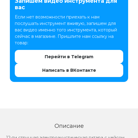
Запишем видео инструмента для
вас
Если нет возможности приехать к нам
послушать инструмент вживую, запишем для
вас видео именно того инструмента, который
сейчас в магазине. Пришлите нам ссылку на
товар:
Перейти в Telegram
Написать в ВКонтакте
Описание
12-ти струнная электроакустическая гитара с кейсом