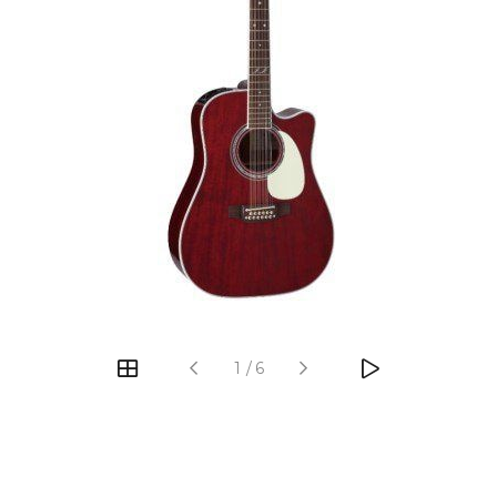
‹
›
1
/
6