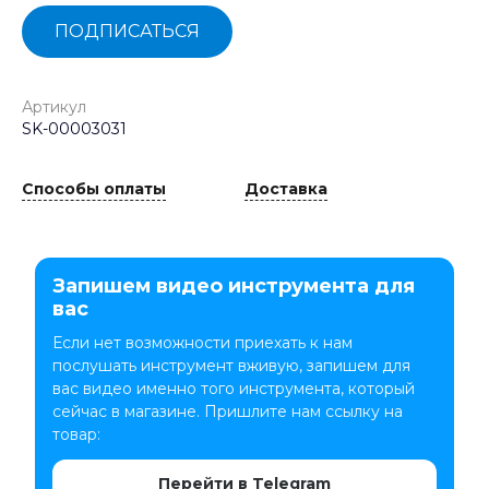
ПОДПИСАТЬСЯ
Артикул
SK-00003031
Способы оплаты
Доставка
Запишем видео инструмента для
вас
Если нет возможности приехать к нам
послушать инструмент вживую, запишем для
вас видео именно того инструмента, который
сейчас в магазине. Пришлите нам ссылку на
товар:
Перейти в Telegram