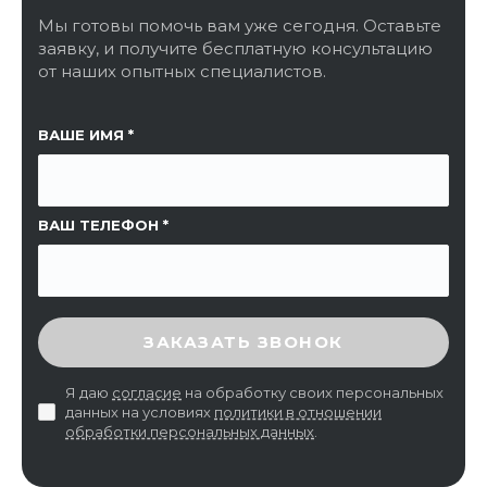
Мы готовы помочь вам уже сегодня. Оставьте
заявку, и получите бесплатную консультацию
от наших опытных специалистов.
ССЫЛКА НА СТРАНИЦУ
ВАШЕ ИМЯ
ВАШ ТЕЛЕФОН
ВВЕДИТЕ ПРОВЕРОЧНЫЙ КОД
ЗАКАЗАТЬ ЗВОНОК
Я даю
согласие
на обработку своих персональных
данных на условиях
политики в отношении
обработки персональных данных
.