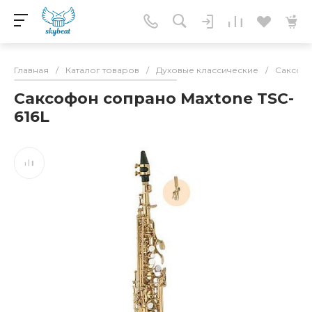
Главная
/
Каталог товаров
/
Духовые классические
/
Саксоф
Саксофон сопрано Maxtone TSC-
616L