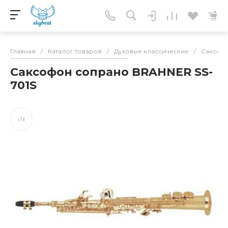
Главная
/
Каталог товаров
/
Духовые классические
/
Саксоф
Саксофон сопрано BRAHNER SS-
701S