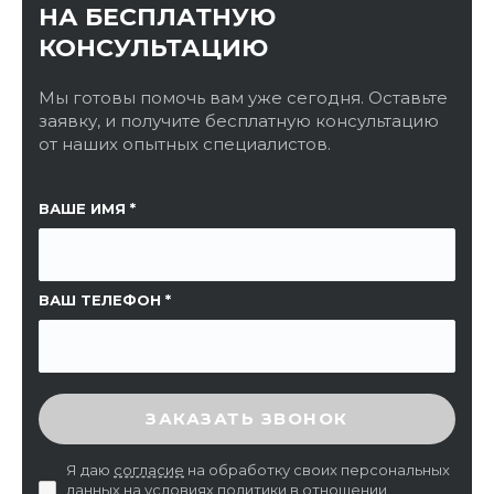
НА БЕСПЛАТНУЮ
КОНСУЛЬТАЦИЮ
Мы готовы помочь вам уже сегодня. Оставьте
заявку, и получите бесплатную консультацию
от наших опытных специалистов.
ССЫЛКА НА СТРАНИЦУ
ВАШЕ ИМЯ
ВАШ ТЕЛЕФОН
ВВЕДИТЕ ПРОВЕРОЧНЫЙ КОД
ЗАКАЗАТЬ ЗВОНОК
Я даю
согласие
на обработку своих персональных
данных на условиях
политики в отношении