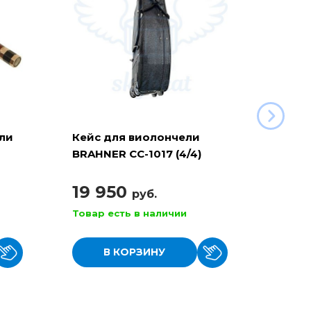
ли
Кейс для виолончели
Струн
BRAHNER CC-1017 (4/4)
THOMA
контурный
31 (Г
19 950
16 
руб.
Товар есть в наличии
Товар
В КОРЗИНУ