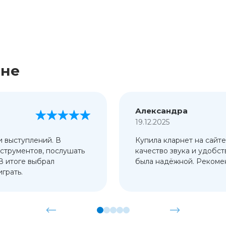
ине
Александра
19.12.2025
и выступлений. В
Купила кларнет на сайте
струментов, послушать
качество звука и удобст
 В итоге выбрал
была надёжной. Рекомен
грать.