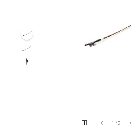
‹
›
1
/
3