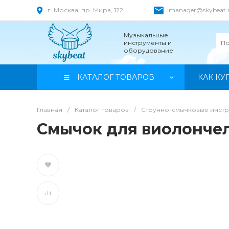
г. Москва, пр. Мира, 122
manager@skybeat.
Музыкальные
инструменты и
оборудование
КАТАЛОГ ТОВАРОВ
КАК КУ
Главная
/
Каталог товаров
/
Струнно-смычковые инст
Смычок для виолонче