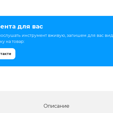
ента для вас
послушать инструмент вживую, запишем для вас вид
у на товар:
нтакте
Описание