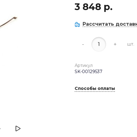
3 848 р.
Рассчитать достав
-
+
шт.
Артикул
SK-00129537
Способы оплаты