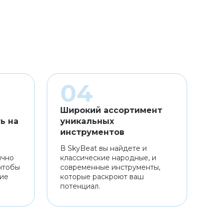
Широкий ассортимент
ь на
уникальных
инструментов
В SkyBeat вы найдете и
ично
классические народные, и
чтобы
современные инструменты,
ние
которые раскроют ваш
потенциал.