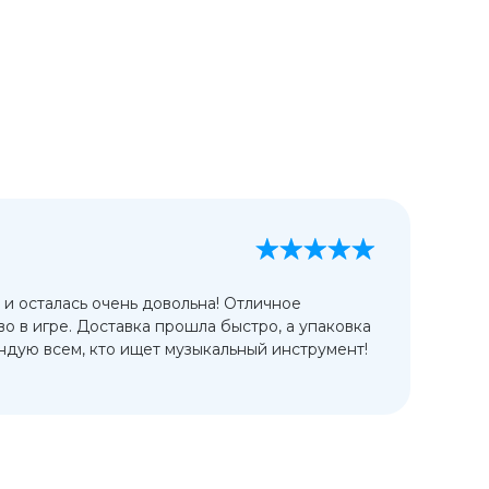
А
13
 и осталась очень довольна! Отличное
Ис
во в игре. Доставка прошла быстро, а упаковка
сп
дую всем, кто ищет музыкальный инструмент!
от
ко