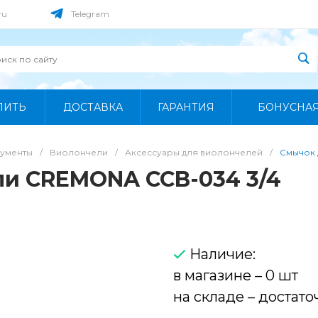
ru
Telegram
ПИТЬ
ДОСТАВКА
ГАРАНТИЯ
БОНУСНА
рументы
/
Виолончели
/
Аксессуары для виолончелей
/
Смычок 
ли CREMONA CCB-034 3/4
Наличие:
в магазине – 0 шт
на складе – достато