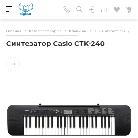
Главная
/
Каталог товаров
/
Клавишные
/
Синтезаторы
/
Си
Синтезатор Casio CTK-240