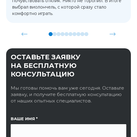
почувствовать отклик. Никто не торопил. В итоге
выбрал виолончель, с которой сразу стало
комфортно играть.
ОСТАВЬТЕ ЗАЯВКУ
НА БЕСПЛАТНУЮ
КОНСУЛЬТАЦИЮ
Мы готовы помочь вам уже сегодня. Оставьте
заявку, и получите бесплатную консультацию
от наших опытных специалистов.
ССЫЛКА НА СТРАНИЦУ
ВАШЕ ИМЯ