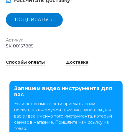
Рассчитать доставку
ПОДПИСАТЬСЯ
Артикул
SK-00157885
Способы оплаты
Доставка
Запишем видео инструмента для
вас
Если нет возможности приехать к нам
послушать инструмент вживую, запишем для
вас видео именно того инструмента, который
сейчас в магазине. Пришлите нам ссылку на
товар: