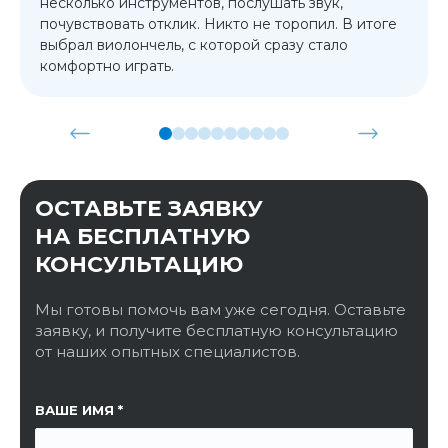
несколько инструментов, послушать звук,
почувствовать отклик. Никто не торопил. В итоге
выбрал виолончель, с которой сразу стало
комфортно играть.
ОСТАВЬТЕ ЗАЯВКУ
НА БЕСПЛАТНУЮ
КОНСУЛЬТАЦИЮ
Мы готовы помочь вам уже сегодня. Оставьте
заявку, и получите бесплатную консультацию
от наших опытных специалистов.
ССЫЛКА НА СТРАНИЦУ
ВАШЕ ИМЯ