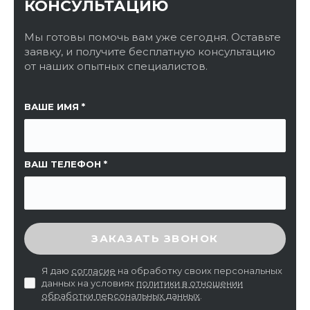
КОНСУЛЬТАЦИЮ
Мы готовы помочь вам уже сегодня. Оставьте
заявку, и получите бесплатную консультацию
от наших опытных специалистов.
ССЫЛКА НА СТРАНИЦУ
ВАШЕ ИМЯ
ВАШ ТЕЛЕФОН
ВВЕДИТЕ ПРОВЕРОЧНЫЙ КОД
ЗАКАЗАТЬ ЗВОНОК
Я даю
согласие
на обработку своих персональных
данных на условиях
политики в отношении
обработки персональных данных
.