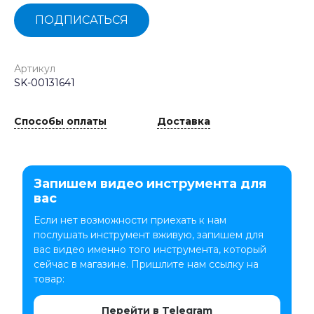
ПОДПИСАТЬСЯ
Артикул
SK-00131641
Способы оплаты
Доставка
Запишем видео инструмента для
вас
Если нет возможности приехать к нам
послушать инструмент вживую, запишем для
вас видео именно того инструмента, который
сейчас в магазине. Пришлите нам ссылку на
товар:
Перейти в Telegram