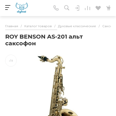
Главная
/
Каталог товаров
/
Духовые классические
/
Саксоф
ROY BENSON AS-201 альт
саксофон