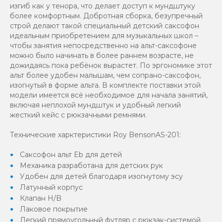
изгиб как у тенора, что делает доступ к мундштуку
более комфортным. Добротная сборка, безупречный
строй делают такой специальный детский саксофон
идеальным приобретением для музыкальных школ –
чтобы занятия непосредственно на альт-саксофоне
можно было начинать в более раннем возрасте, не
дожидаясь пока ребёнок вырастет. По эргономике этот
альт более удобен малышам, чем сопрано-саксофон,
изогнутый в форме альта. В комплекте поставки этой
модели имеется всё необходимое для начала занятий,
включая неплохой мундштук и удобный легкий
жесткий кейс с рюкзачными ремнями.
Технические харктеристики Roy BensonAS-201:
Саксофон альт Eb для детей
Механика разработана для детских рук
Удобен для детей благодаря изогнутому эсу
Латунный корпус
Клапан H/B
Лаковое покрытие
Легкий прямоугольный футляр с рюкзак-системой