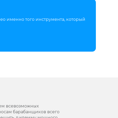
ео именно того инструмента, который
лем всевозможных
просам барабанщиков всего
а решить дилемму мощного