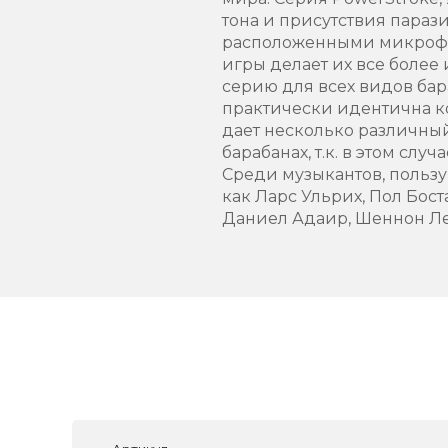
тона и присутствия параз
расположенными микрофон
игры делает их все боле
серию для всех видов бар
практически идентична к
дает несколько различный
барабанах, т.к. в этом слу
Среди музыкантов, польз
как Ларс Ульрих, Пол Бос
Даниел Адаир, Шеннон Ле