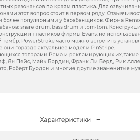
итных резонансов по краям пластика. Для озвучиван
ами этот вопрос стоит в первом ряду. Отзывчивост
е и более популярными у барабанщиков. Фирма Remo
абанов: snare drum, bass drum и tom-tom. Конструкц
онструкции пластиков фирмы Evans, но использова
 тембр. PowerStroke часто можно встретить устано
чае они гораздо актуальнее модели PinStripe.
ующихся товарами Ремо и рекламирующих их, таки
таф, Ян Пейс, Майк Бордин, Фрэнк Ли Бёрд, Рик Алл
то, Роберт Бурдон и многие другие знаменитые му
Характеристики