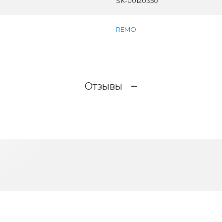
SK-00120350
REMO
Отзывы