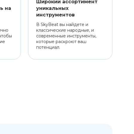
Широкий ассортимент
ь на
уникальных
инструментов
В SkyBeat вы найдете и
ично
классические народные, и
чтобы
современные инструменты,
ние
которые раскроют ваш
потенциал.