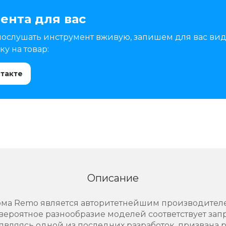
ента для вас
послушать инструмент вживую, запишем для вас вид
у на товар:
нтакте
Описание
фирма Remo является авторитетнейшим производите
вероятное разнообразие моделей соответствует за
 являясь одной из последних разработок, призван