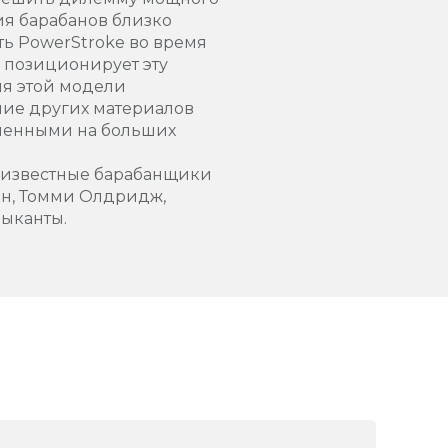
ия барабанов близко
ь PowerStroke во время
 позиционирует эту
ия этой модели
ние других материалов
вленными на больших
е известные барабанщики
ен, Томми Олдридж,
зыканты.