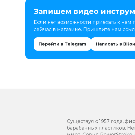
Запишем видео инструм
Если нет возможности приехать к нам 
сейчас в магазине. Пришлите нам ссылк
Перейти в Telegram
Написать в ВКо
Существуя с 1957 года, 
барабанных пластиков. Не
мира. Серия PowerStroke,