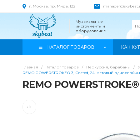
г. Москва, пр. Мира, 122
manager@skybeat.
Музыкальные
инструменты и
оборудование
КАТАЛОГ ТОВАРОВ
КАК КУ
Главная
/
Каталог товаров
/
Перкуссия, барабаны
/
REMO POWERSTROKE® 3, Coated, 24' матовый однослойны
REMO POWERSTROKE® 3,