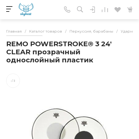
Главная
/
Каталог товаров
/
Перкуссия, барабаны
/
Ударные 
REMO POWERSTROKE® 3 24'
CLEAR прозрачный
однослойный пластик