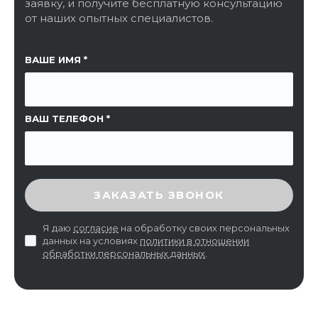
заявку, и получите бесплатную консультацию
от наших опытных специалистов.
ССЫЛКА НА СТРАНИЦУ
ВАШЕ ИМЯ
ВАШ ТЕЛЕФОН
ВВЕДИТЕ ПРОВЕРОЧНЫЙ КОД
ЗАКАЗАТЬ ЗВОНОК
Я даю
согласие
на обработку своих персональных
данных на условиях
политики в отношении
обработки персональных данных
.