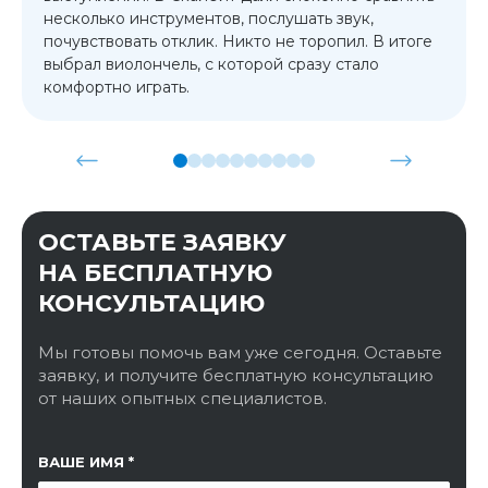
несколько инструментов, послушать звук,
почувствовать отклик. Никто не торопил. В итоге
выбрал виолончель, с которой сразу стало
комфортно играть.
ОСТАВЬТЕ ЗАЯВКУ
НА БЕСПЛАТНУЮ
КОНСУЛЬТАЦИЮ
Мы готовы помочь вам уже сегодня. Оставьте
заявку, и получите бесплатную консультацию
от наших опытных специалистов.
ССЫЛКА НА СТРАНИЦУ
ВАШЕ ИМЯ