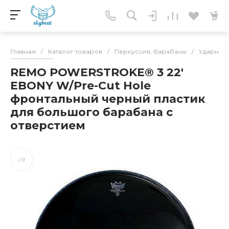
Главная
/
Каталог товаров
/
Перкуссия, барабаны
/
Ударные 
REMO POWERSTROKE® 3 22'
EBONY W/Pre-Cut Hole
фронтальный черный пластик
для большого барабана с
отверстием