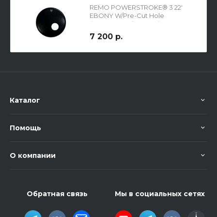
REMO POWERSTROKE® 3 22'
EBONY W/Pre-Cut Hole
фронтальный черный пластик
для большого барабана с
7 200 р.
отверстием
Каталог
Помощь
О компании
Обратная связь
Мы в социальных сетях