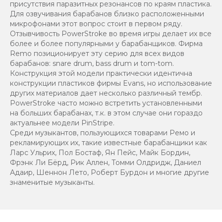
присутствия паразитных резонансов по краям пластика.
Для озвучивания барабанов близко расположенными
микрофонами этот вопрос стоит в первом ряду.
Отзывчивость PowerStroke во время игры делает их все
более и более популярными у барабанщиков. Фирма
Remo позиционирует эту серию для всех видов
барабанов: snare drum, bass drum и tom-tom.
Конструкция этой модели практически идентична
конструкции пластиков фирмы Evans, но использование
других материалов дает несколько различный тембр.
PowerStroke часто можно встретить установленными
на больших барабанах, т.к. в этом случае они гораздо
актуальнее модели PinStripe.
Среди музыкантов, пользующихся товарами Ремо и
рекламирующих их, такие известные барабанщики как
Ларс Ульрих, Пол Бостаф, Ян Пейс, Майк Бордин,
Фрэнк Ли Бёрд, Рик Аллен, Томми Олдридж, Даниел
Адаир, Шеннон Лето, Роберт Бурдон и многие другие
знаменитые музыканты.