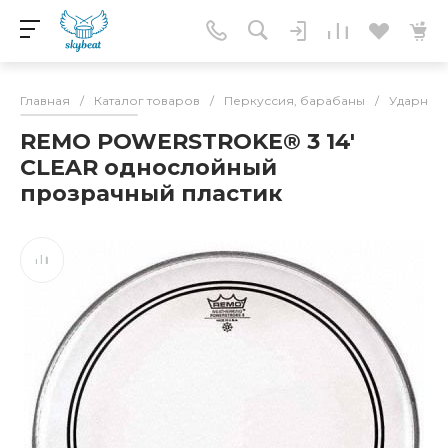
Главная
/
Каталог товаров
/
Перкуссия, барабаны
/
Ударные 
REMO POWERSTROKE® 3 14'
CLEAR однослойный
прозрачный пластик