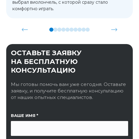
выбрал виолончель, с которой сразу стало
комфортно играть.
ОСТАВЬТЕ ЗАЯВКУ
НА БЕСПЛАТНУЮ
КОНСУЛЬТАЦИЮ
Мы готовы помочь вам уже сегодня. Оставьте
заявку, и получите бесплатную консультацию
от наших опытных специалистов.
ССЫЛКА НА СТРАНИЦУ
ВАШЕ ИМЯ