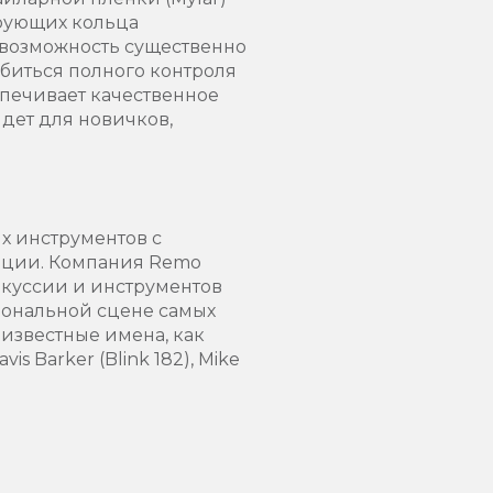
рующих кольца
т возможность существенно
обиться полного контроля
спечивает качественное
дет для новичков,
х инструментов с
ации. Компания Remo
ркуссии и инструментов
иональной сцене самых
 известные имена, как
vis Barker (Blink 182), Mike