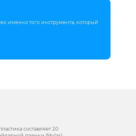
ео именно того инструмента, который
ластика составляет 20
айларной пленки (Mylar)