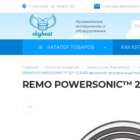
г. Москва, пр. Мира, 122
manager@skybeat.
Музыкальные
инструменты и
оборудование
КАТАЛОГ ТОВАРОВ
КАК КУ
Главная
/
Каталог товаров
/
Перкуссия, барабаны
/
REMO POWERSONIC™ 20' CLEAR двойной прозрачный пла
REMO POWERSONIC™ 20