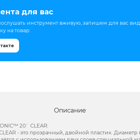
ента для вас
послушать инструмент вживую, запишем для вас вид
у на товар:
нтакте
Описание
NIC™ 20` CLEAR:
EAR - это прозрачный, двойной пластик. Диаметр п
даётся с использованием двух слоев специальной м