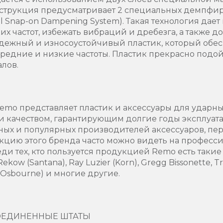
нструкция предусматривает 2 специальных демпфи
al Snap-on Dampening System). Такая технология дае
х частот, избежать вибраций и дребезга, а также д
адежный и износоустойчивый пластик, который обе
редние и низкие частоты. Пластик прекрасно подой
лов.
mo представляет пластик и аксессуары для ударны
 качеством, гарантирующим долгие годы эксплуат
тных и популярных производителей аксессуаров, пе
кцию этого бренда часто можно видеть на професс
ди тех, кто пользуется продукцией Remo есть такие
ekow (Santana), Ray Luzier (Korn), Gregg Bissonette, Tra
y Osbourne) и многие другие.
 СОЕДИНЕННЫЕ ШТАТЫ