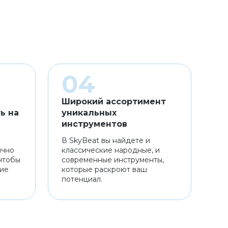
Широкий ассортимент
ь на
уникальных
инструментов
В SkyBeat вы найдете и
ично
классические народные, и
чтобы
современные инструменты,
ние
которые раскроют ваш
потенциал.