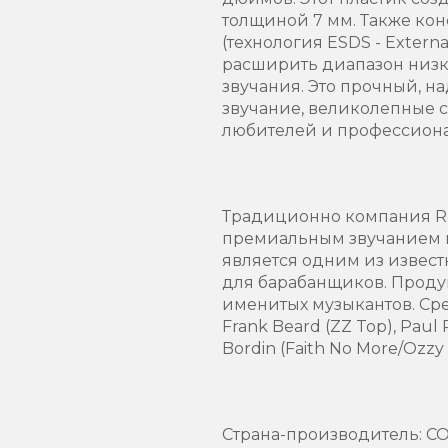
толщиной 7 мм. Также ко
(технология ESDS - Extern
расширить диапазон низки
звучания. Это прочный, н
звучание, великолепные с
любителей и профессиона
Традиционно компания Re
премиальным звучанием и
является одним из извес
для барабанщиков. Проду
именитых музыкантов. Сре
Frank Beard (ZZ Top), Paul R
Bordin (Faith No More/Ozz
Страна-производитель: