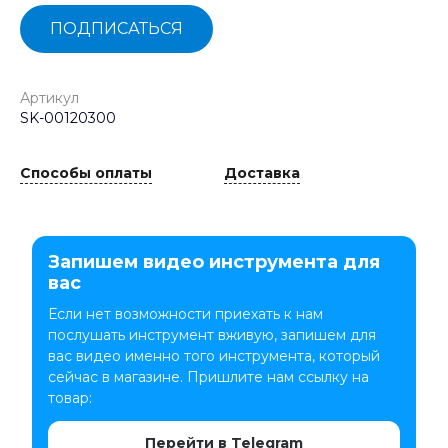
ПОДПИСАТЬСЯ
Артикул
SK-00120300
Способы оплаты
Доставка
Запишем видео инструмента для
вас
Если нет возможности приехать к нам
послушать инструмент вживую, запишем для
вас видео именно того инструмента, который
сейчас в магазине. Пришлите нам ссылку на
товар:
Перейти в Telegram