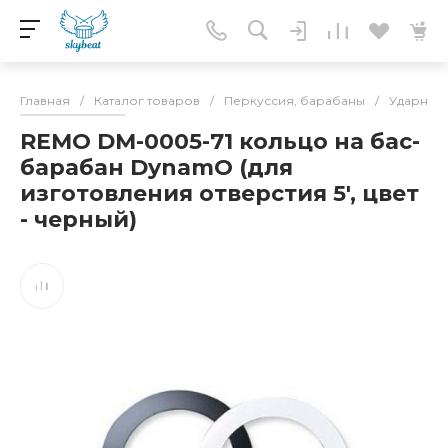
Главная
/
Каталог товаров
/
Перкуссия, барабаны
/
Ударные 
REMO DM-0005-71 кольцо на бас-
барабан DynamO (для
изготовления отверстия 5', цвет
- черный)