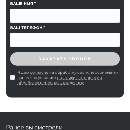
ССЫЛКА НА СТРАНИЦУ
ВАШЕ ИМЯ
ВАШ ТЕЛЕФОН
ВВЕДИТЕ ПРОВЕРОЧНЫЙ КОД
ЗАКАЗАТЬ ЗВОНОК
Я даю
согласие
на обработку своих персональных
данных на условиях
политики в отношении
обработки персональных данных
.
Ранее вы смотрели