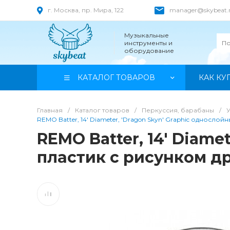
г. Москва, пр. Мира, 122
manager@skybeat.
Музыкальные
инструменты и
оборудование
КАТАЛОГ ТОВАРОВ
КАК КУ
Главная
/
Каталог товаров
/
Перкуссия, барабаны
/
REMO Batter, 14' Diameter, 'Dragon Skyn' Graphic односло
REMO Batter, 14' Diame
пластик c рисунком д