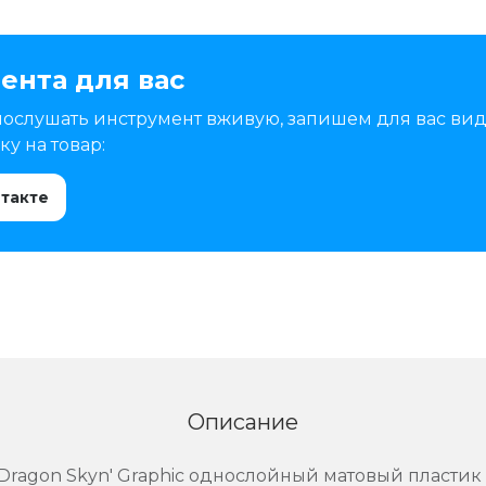
ента для вас
послушать инструмент вживую, запишем для вас вид
у на товар:
нтакте
Описание
, 'Dragon Skyn' Graphic однослойный матовый пласти