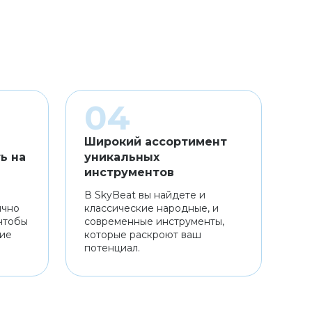
Широкий ассортимент
ь на
уникальных
инструментов
В SkyBeat вы найдете и
ично
классические народные, и
чтобы
современные инструменты,
ние
которые раскроют ваш
потенциал.