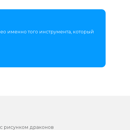
ео именно того инструмента, который
к c рисунком драконов