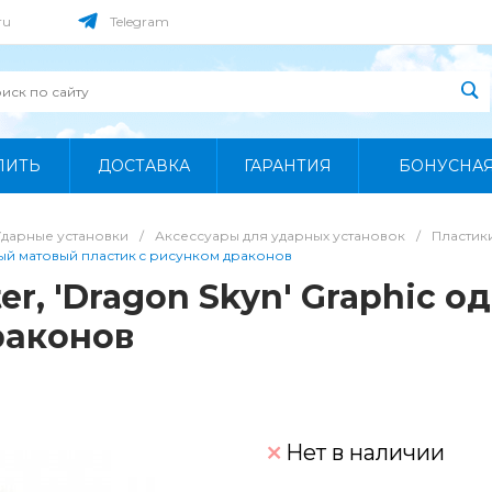
ru
Telegram
ПИТЬ
ДОСТАВКА
ГАРАНТИЯ
БОНУСНА
Ударные установки
/
Аксессуары для ударных установок
/
Пластик
йный матовый пластик c рисунком драконов
ter, 'Dragon Skyn' Graphic
раконов
Нет в наличии