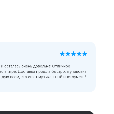
А
13
 и осталась очень довольна! Отличное
Ис
во в игре. Доставка прошла быстро, а упаковка
сп
дую всем, кто ищет музыкальный инструмент!
от
ко