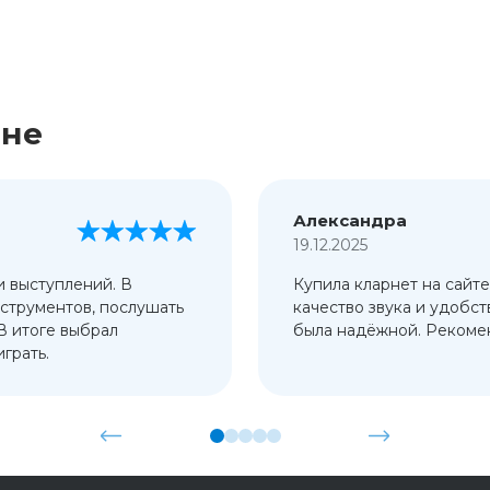
ине
Александра
19.12.2025
и выступлений. В
Купила кларнет на сайте
струментов, послушать
качество звука и удобст
 В итоге выбрал
была надёжной. Рекомен
грать.