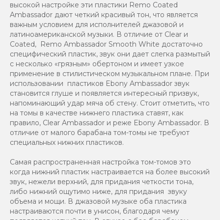
высокой настройке эти пластики Remo Coated
Ambassador дают четкий красивый тон, что является
важным условием для исполнителей джазовой и
латиноамериканской музыки. В отличие от Clear и
Coated, Remo Ambassador Smooth White достаточно
специфический пластик, звук они дает слегка размытый
с несколько «грязным» обертоном и имеет узкое
применение в стилистическом музыкальном плане. При
использовании пластиков Ebony Ambassador звук
становится глуше и появляется интересный призвук,
напоминающий удар мяча об стену. Стоит отметить, что
на томы в качестве нижнего пластика ставят, как
правило, Clear Ambassador и реже Ebony Ambassador. В
отличие от малого барабана том-томы не требуют
специальных нижних пластиков.
Самая распространенная настройка том-томов это
когда нижний пластик настраивается на более высокий
звук, нежели верхний, для придания четкости тона,
либо нижний ощутимо ниже, для придания звуку
объема и мощи. В джазовой музыке оба пластика
настраиваются почти в унисон, благодаря чему