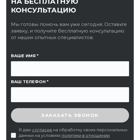
НА БЕСПЛАТНУЮ
КОНСУЛЬТАЦИЮ
Мы готовы помочь вам уже сегодня. Оставьте
заявку, и получите бесплатную консультацию
от наших опытных специалистов.
ССЫЛКА НА СТРАНИЦУ
ВАШЕ ИМЯ
ВАШ ТЕЛЕФОН
ВВЕДИТЕ ПРОВЕРОЧНЫЙ КОД
ЗАКАЗАТЬ ЗВОНОК
Я даю
согласие
на обработку своих персональных
данных на условиях
политики в отношении