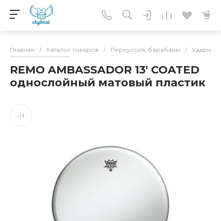
Главная
/
Каталог товаров
/
Перкуссия, барабаны
/
Ударные 
REMO AMBASSADOR 13' COATED
однослойный матовый пластик