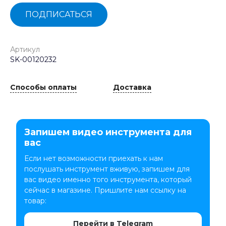
ПОДПИСАТЬСЯ
Артикул
SK-00120232
Способы оплаты
Доставка
Запишем видео инструмента для
вас
Если нет возможности приехать к нам
послушать инструмент вживую, запишем для
вас видео именно того инструмента, который
сейчас в магазине. Пришлите нам ссылку на
товар:
Перейти в Telegram