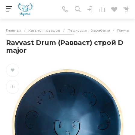
Главная
/
Каталог товаров
/
Перкуссия, барабаны
/
Ravvast (
Ravvast Drum (Равваст) строй D
major