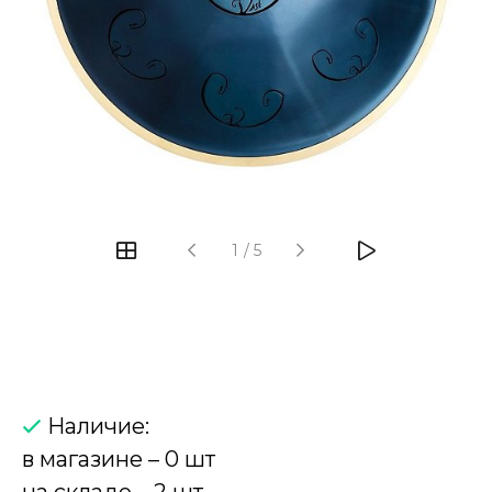
‹
›
1
/
5
Наличие:
в магазине – 0 шт
на складе – 2 шт