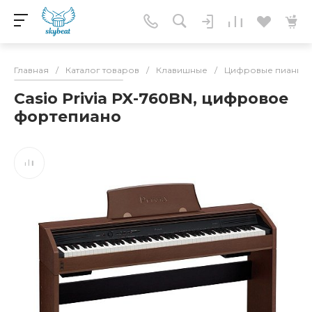
Главная
/
Каталог товаров
/
Клавишные
/
Цифровые пианин
Casio Privia PX-760BN, цифровое
фортепиано