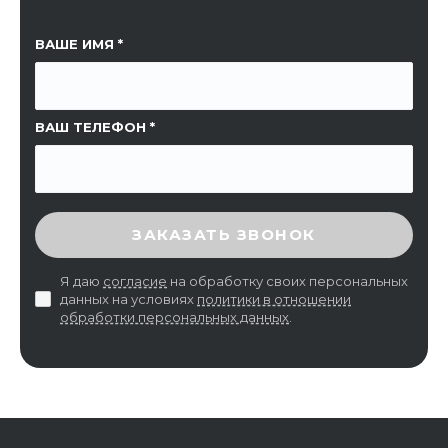
ССЫЛКА НА СТРАНИЦУ
ВАШЕ ИМЯ
ВАШ ТЕЛЕФОН
ВВЕДИТЕ ПРОВЕРОЧНЫЙ КОД
ЗАКАЗАТЬ ЗВОНОК
Я даю
согласие
на обработку своих персональных
данных на условиях
политики в отношении
обработки персональных данных
.