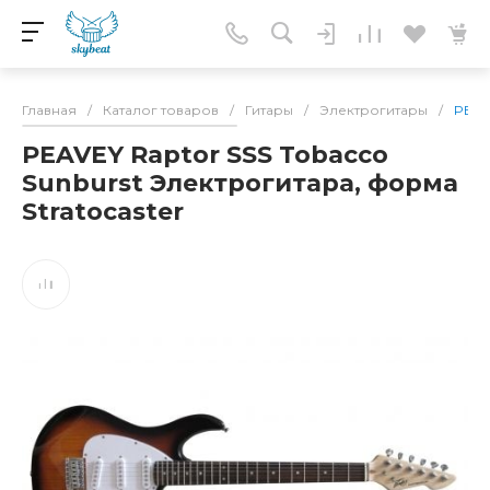
Главная
/
Каталог товаров
/
Гитары
/
Электрогитары
/
PEAVE
PEAVEY Raptor SSS Tobacco
Sunburst Электрогитара, форма
Stratocaster