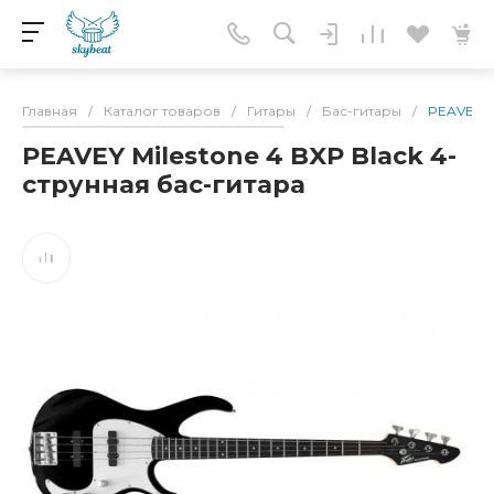
Главная
/
Каталог товаров
/
Гитары
/
Бас-гитары
/
PEAVEY Mi
PEAVEY Milestone 4 BXP Black 4-
струнная бас-гитара