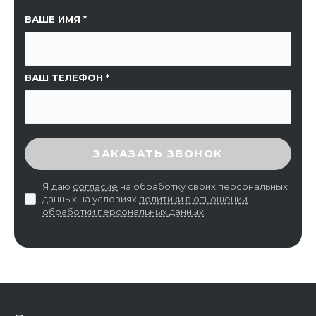
ССЫЛКА НА СТРАНИЦУ
ВАШЕ ИМЯ
ВАШ ТЕЛЕФОН
ВВЕДИТЕ ПРОВЕРОЧНЫЙ КОД
ЗАКАЗАТЬ ЗВОНОК
Я даю
согласие
на обработку своих персональных
данных на условиях
политики в отношении
обработки персональных данных
.