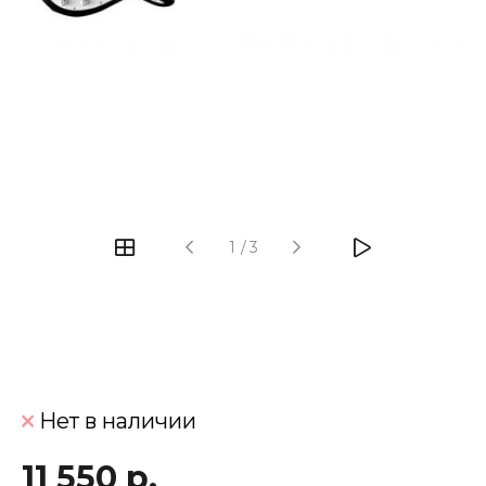
‹
›
1
/
3
Нет в наличии
11 550 р.