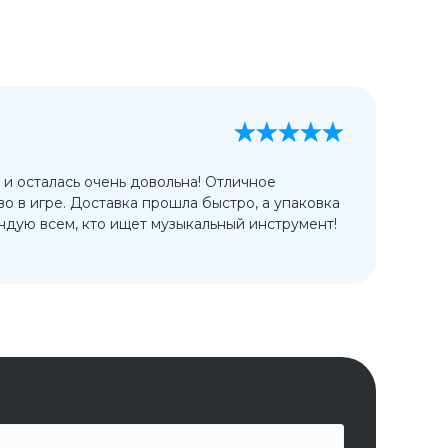
А
13
 и осталась очень довольна! Отличное
Ис
во в игре. Доставка прошла быстро, а упаковка
сп
дую всем, кто ищет музыкальный инструмент!
от
ко