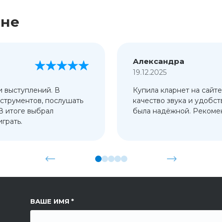
ине
Александра
19.12.2025
и выступлений. В
Купила кларнет на сайте
струментов, послушать
качество звука и удобст
 В итоге выбрал
была надёжной. Рекомен
грать.
ССЫЛКА НА СТРАНИЦУ
ВАШЕ ИМЯ