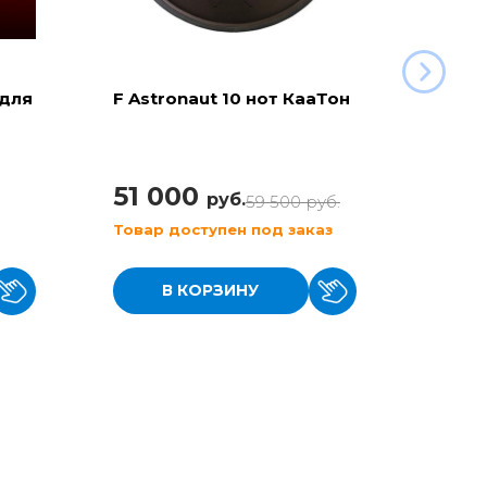
 для
F Astronaut 10 нот КааТон
C Aeg
(KaaT
51 000
42 
руб.
59 500
руб.
Товар доступен под заказ
Товар
В КОРЗИНУ