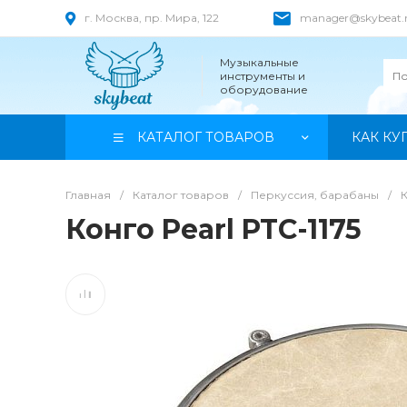
г. Москва, пр. Мира, 122
manager@skybeat.
Музыкальные
инструменты и
оборудование
КАТАЛОГ ТОВАРОВ
КАК КУ
Главная
/
Каталог товаров
/
Перкуссия, барабаны
/
Конго Pearl PTC-1175