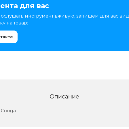
ента для вас
послушать инструмент вживую, запишем для вас вид
у на товар:
нтакте
Описание
 Conga.