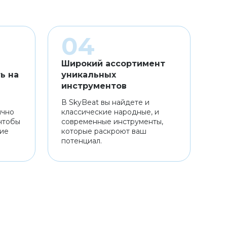
Широкий ассортимент
ь на
уникальных
инструментов
В SkyBeat вы найдете и
ично
классические народные, и
чтобы
современные инструменты,
ние
которые раскроют ваш
потенциал.