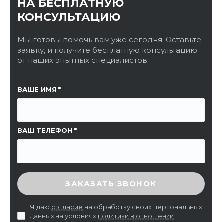
НА БЕСПЛАТНУЮ
КОНСУЛЬТАЦИЮ
Мы готовы помочь вам уже сегодня. Оставьте
заявку, и получите бесплатную консультацию
от наших опытных специалистов.
ССЫЛКА НА СТРАНИЦУ
ВАШЕ ИМЯ
ВАШ ТЕЛЕФОН
ВВЕДИТЕ ПРОВЕРОЧНЫЙ КОД
ЗАКАЗАТЬ ЗВОНОК
Я даю
согласие
на обработку своих персональных
данных на условиях
политики в отношении