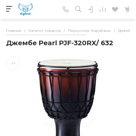
Главная
/
Каталог товаров
/
Перкуссия, барабаны
/
Джембе
Джембе Pearl PJF-320RX/ 632