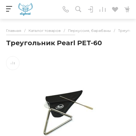
Главная
/
Каталог товаров
/
Перкуссия, барабаны
/
Треугол
Треугольник Pearl PET-60