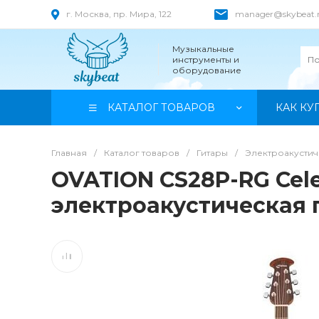
г. Москва, пр. Мира, 122
manager@skybeat.
Музыкальные
инструменты и
оборудование
КАТАЛОГ ТОВАРОВ
КАК КУ
Главная
/
Каталог товаров
/
Гитары
/
Электроакустич
OVATION CS28P-RG Celeb
электроакустическая 