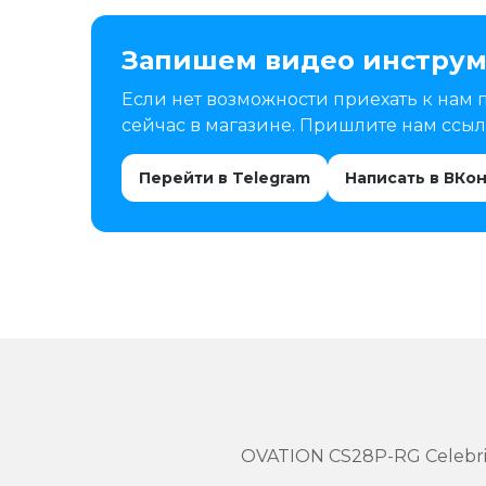
Запишем видео инструм
Если нет возможности приехать к нам 
сейчас в магазине. Пришлите нам ссылк
Перейти в Telegram
Написать в ВКо
OVATION CS28P-RG Celebrit