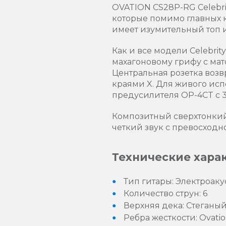
OVATION CS28P-RG Celebrity
которые помимо главных к
имеет изумительный топ и
Как и все модели Celebri
махагоновому грифу с мато
Центральная розетка возв
краями X. Для живого исп
предусилителя OP-4CT с 
Композитный сверхтонкий
четкий звук с превосходн
Технические хара
Тип гитары: Электроаку
Количество струн: 6
Верхняя дека: Стеганы
Ребра жесткости: Ovatio