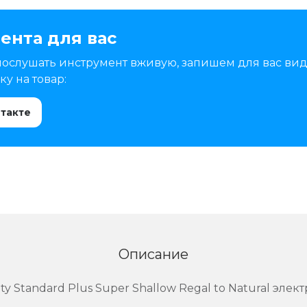
ента для вас
послушать инструмент вживую, запишем для вас вид
у на товар:
нтакте
Описание
y Standard Plus Super Shallow Regal to Natural элек