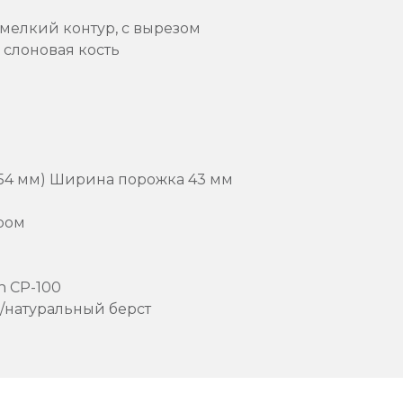
 мелкий контур, с вырезом
 слоновая кость
(254 мм) Ширина порожка 43 мм
хром
n CP-100
/натуральный берст