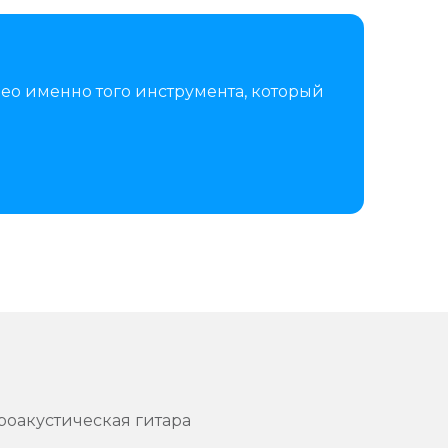
ео именно того инструмента, который
троакустическая гитара