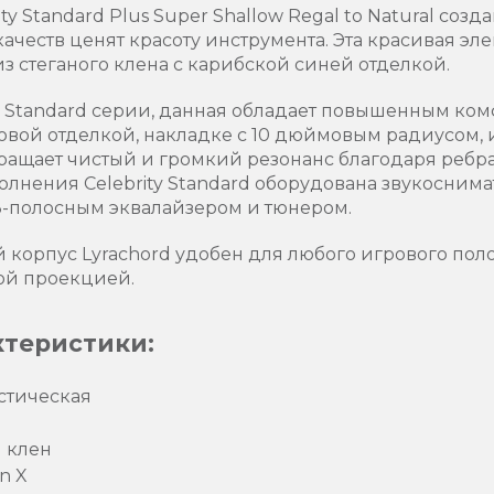
 Standard Plus Super Shallow Regal to Natural созда
ачеств ценят красоту инструмента. Эта красивая эл
з стеганого клена с карибской синей отделкой.
ty Standard серии, данная обладает повышенным ко
вой отделкой, накладке с 10 дюймовым радиусом, и 
ращает чистый и громкий резонанс благодаря ребра
олнения Celebrity Standard оборудована звукоснимат
3-полосным эквалайзером и тюнером.
 корпус Lyrachord удобен для любого игрового пол
ой проекцией.
ктеристики:
стическая
й клен
n X