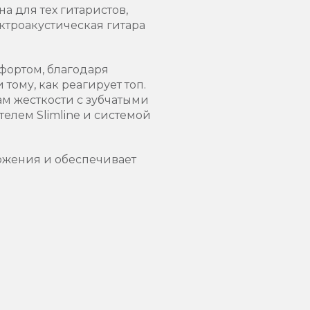
на для тех гитаристов,
ектроакустическая гитара
мфортом, благодаря
тому, как реагирует топ.
м жесткости с зубчатыми
елем Slimline и системой
ожения и обеспечивает