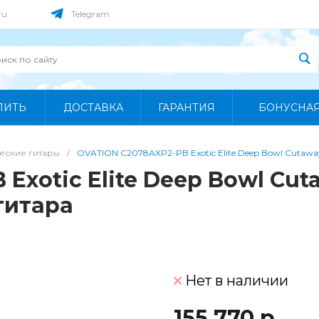
ru
Telegram
ПИТЬ
ДОСТАВКА
ГАРАНТИЯ
БОНУСНА
еские гитары
/
OVATION C2078AXP2-PB Exotic Elite Deep Bowl Cutawa
xotic Elite Deep Bowl Cuta
гитара
Нет в наличии
155 770 р.