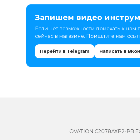
Запишем видео инструм
Если нет возможности приехать к нам 
сейчас в магазине. Пришлите нам ссылк
Перейти в Telegram
Написать в ВКо
OVATION C2078AXP2-PB Exot