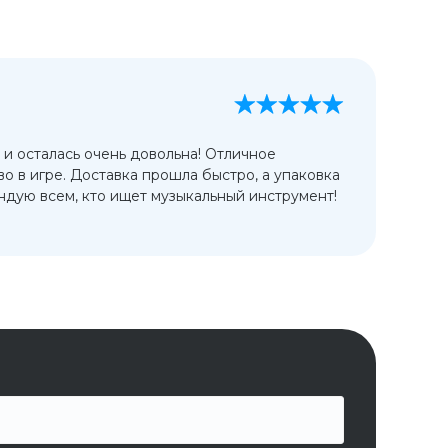
А
13
 и осталась очень довольна! Отличное
Ис
во в игре. Доставка прошла быстро, а упаковка
сп
дую всем, кто ищет музыкальный инструмент!
от
ко