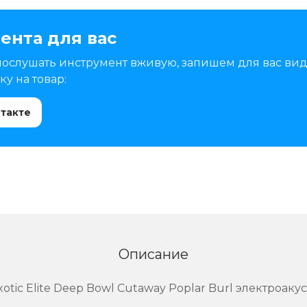
ента для вас
послушать инструмент вживую, запишем для вас вид
у на товар:
нтакте
Описание
ic Elite Deep Bowl Cutaway Poplar Burl электроаку