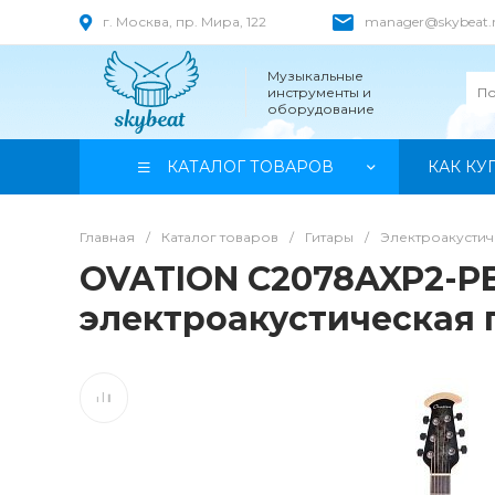
г. Москва, пр. Мира, 122
manager@skybeat.
Музыкальные
инструменты и
оборудование
КАТАЛОГ ТОВАРОВ
КАК КУ
Главная
/
Каталог товаров
/
Гитары
/
Электроакустич
OVATION C2078AXP2-PB E
электроакустическая 