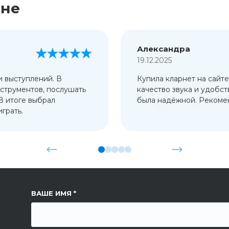
ине
Александра
19.12.2025
и выступлений. В
Купила кларнет на сайте
струментов, послушать
качество звука и удобст
 В итоге выбрал
была надёжной. Рекомен
грать.
ССЫЛКА НА СТРАНИЦУ
ВАШЕ ИМЯ