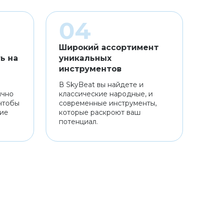
Широкий ассортимент
ь на
уникальных
инструментов
В SkyBeat вы найдете и
ично
классические народные, и
чтобы
современные инструменты,
ние
которые раскроют ваш
потенциал.