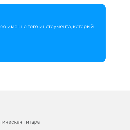
ео именно того инструмента, который
стическая гитара