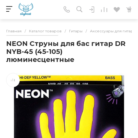
Главная
/
Каталог товаров
/
Гитары
/
Аксессуары для гитар
/
NEON Струны для бас гитар DR
NYB-45 (45-105)
люминесцентные