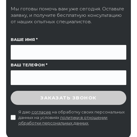
Мы готовы помочь вам уже сегодня. Оставьте
заявку, и получите бесплатную консультацию
от наших опытных специалистов.
ССЫЛКА НА СТРАНИЦУ
ВАШЕ ИМЯ
ВАШ ТЕЛЕФОН
ВВЕДИТЕ ПРОВЕРОЧНЫЙ КОД
ЗАКАЗАТЬ ЗВОНОК
Я даю
согласие
на обработку своих персональных
данных на условиях
политики в отношении
обработки персональных данных
.