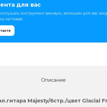
ента для вас
послушать инструмент вживую, запишем для вас вид
у на товар:
нтакте
Описание
.гитара Majesty/6стр./цвет Glacial F