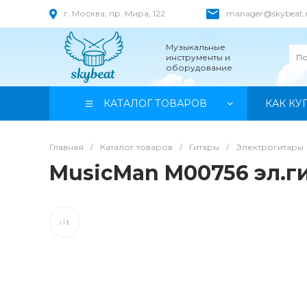
г. Москва, пр. Мира, 122
manager@skybeat.
Музыкальные
инструменты и
оборудование
КАТАЛОГ ТОВАРОВ
КАК КУ
Главная
/
Каталог товаров
/
Гитары
/
Электрогитары
MusicMan M00756 эл.гит