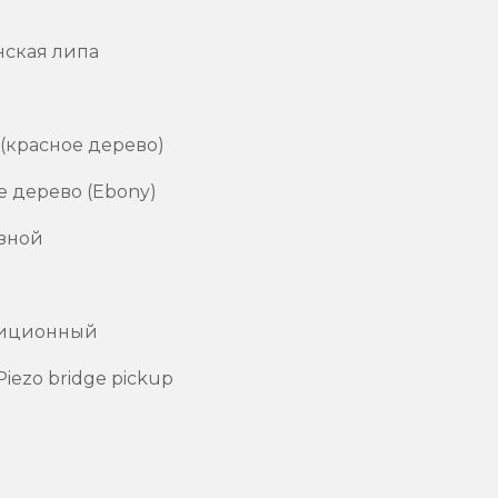
нская липа
 (красное дерево)
е дерево (Ebony)
озной
озиционный
iezo bridge pickup