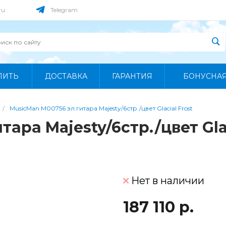
ru
Telegram
ПИТЬ
ДОСТАВКА
ГАРАНТИЯ
БОНУСНА
/
MusicMan M00756 эл.гитара Majesty/6стр./цвет Glacial Frost
ара Majesty/6стр./цвет Glac
Нет в наличии
187 110 р.