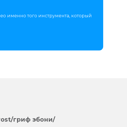
ео именно того инструмента, который
rost/гриф эбони/